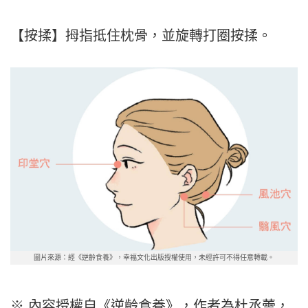
【按揉】拇指抵住枕骨，並旋轉打圈按揉。
圖片來源：經《逆齡食養》，幸福文化出版授權使用，未經許可不得任意轉載。
※ 內容授權自《逆齡食養》，作者為杜丞蕓，