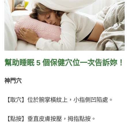
幫助睡眠 5 個
保健穴位一次告訴妳！
神門穴
【取穴】位於腕掌橫紋上，小指側凹陷處。
【點按】垂直皮膚按壓，拇指點按。