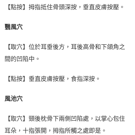
【點按】拇指抵住骨頭深按，垂直皮膚按壓。
翳風穴
【取穴】位於耳垂後方，耳後高骨和下頜角之
間的凹陷中。
【點按】垂直皮膚按壓，食指深按。
風池穴
【取穴】頸後枕骨下兩側凹陷處，以掌心包住
耳朵，十指張開，拇指所觸之處即是。