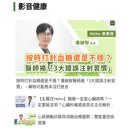
影音健康
按時打針血糖還是不穩？潘廸智醫師揭「3大錯誤注射習
慣」、藥物可能根本沒打進去
【名醫在Heho】胸痛一定是心臟病嗎？一
定要裝支架？心臟科權威張其任主任解析支
架種類、風險與選擇關鍵
心房顫動診斷與消融治療趨勢：雙能量技術
發展