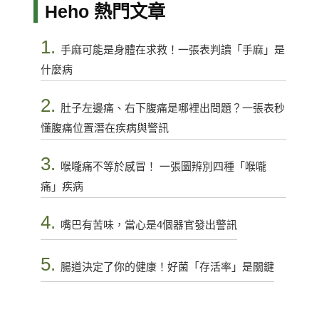
Heho 熱門文章
1.
手麻可能是身體在求救！一張表判讀「手麻」是
什麼病
2.
肚子左邊痛、右下腹痛是哪裡出問題？一張表秒
懂腹痛位置潛在疾病與警訊
3.
喉嚨痛不等於感冒！ 一張圖辨別四種「喉嚨
痛」疾病
4.
嘴巴有苦味，當心是4個器官發出警訊
5.
腸道決定了你的健康！好菌「存活率」是關鍵