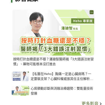
按時打針血糖還是不穩？潘廸智醫師揭「3大錯誤注射習
慣」、藥物可能根本沒打進去
【名醫在Heho】胸痛一定是心臟病嗎？一
定要裝支架？心臟科權威張其任主任解析支
架種類、風險與選擇關鍵
心房顫動診斷與消融治療趨勢：雙能量技術
發展
更多影音