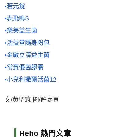
•若元錠
•表飛鳴S
•樂美益生菌
•活益常隨身粉包
•金敏立清益生菌
•常寶優菌膠囊
•小兒利撒爾活菌12
文/黃聖筑 圖/許嘉真
Heho 熱門文章