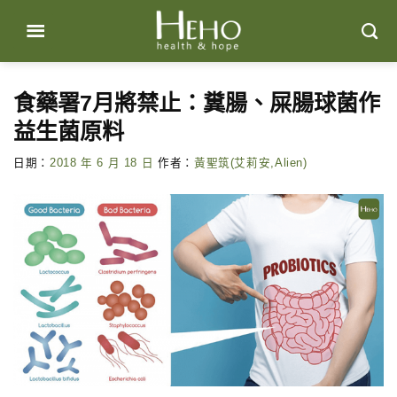
Skip
to
content
食藥署7月將禁止：糞腸、屎腸球菌作
益生菌原料
日期：
2018 年 6 月 18 日
作者：
黃聖筑(艾莉安,Alien)