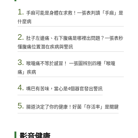
1.
手麻可能是身體在求救！一張表判讀「手麻」是
什麼病
2.
肚子左邊痛、右下腹痛是哪裡出問題？一張表秒
懂腹痛位置潛在疾病與警訊
3.
喉嚨痛不等於感冒！ 一張圖辨別四種「喉嚨
痛」疾病
4.
嘴巴有苦味，當心是4個器官發出警訊
5.
腸道決定了你的健康！好菌「存活率」是關鍵
影音健康