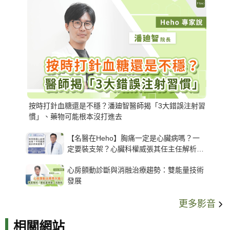
按時打針血糖還是不穩？潘廸智醫師揭「3大錯誤注射習
慣」、藥物可能根本沒打進去
【名醫在Heho】胸痛一定是心臟病嗎？一
定要裝支架？心臟科權威張其任主任解析支
架種類、風險與選擇關鍵
心房顫動診斷與消融治療趨勢：雙能量技術
發展
更多影音
相關網站