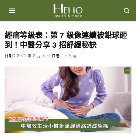
Skip
to
content
經痛等級表：第 7 級像連續被鉛球砸
到！中醫分享 3 招舒緩秘訣
日期：
2021 年 2 月 8 日
作者：
王芊淩