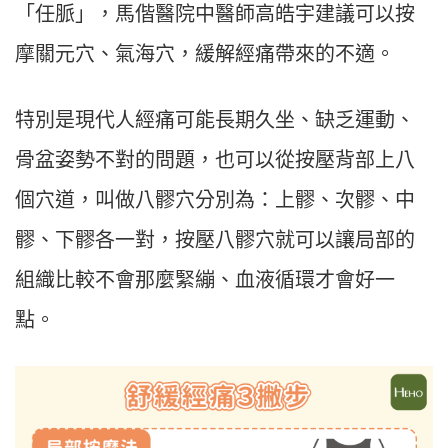
「任脈」，馬偕醫院中醫師高皓宇建議可以按
摩關元穴、氣海穴，緩解經痛帶來的不適。
特別是現代人經痛可能長期久坐、缺乏運動、
骨盆姿勢不對的問題，也可以從按壓背部上八
個穴道，叫做八髎穴分別為：上髎、次髎、中
髎、下髎各一對，按壓八髎穴就可以讓局部的
組織比較不會那麼緊繃、血液循環才會好一
點。