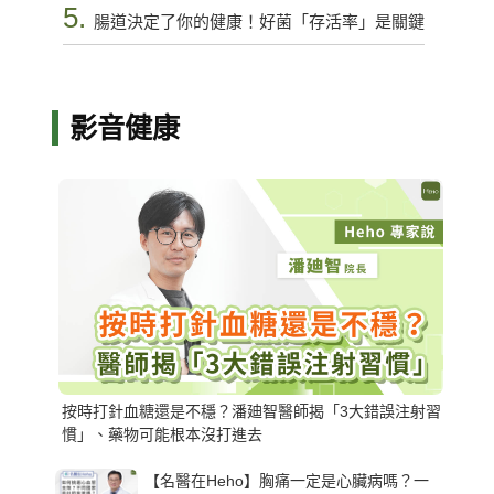
5.
腸道決定了你的健康！好菌「存活率」是關鍵
影音健康
按時打針血糖還是不穩？潘廸智醫師揭「3大錯誤注射習
慣」、藥物可能根本沒打進去
【名醫在Heho】胸痛一定是心臟病嗎？一