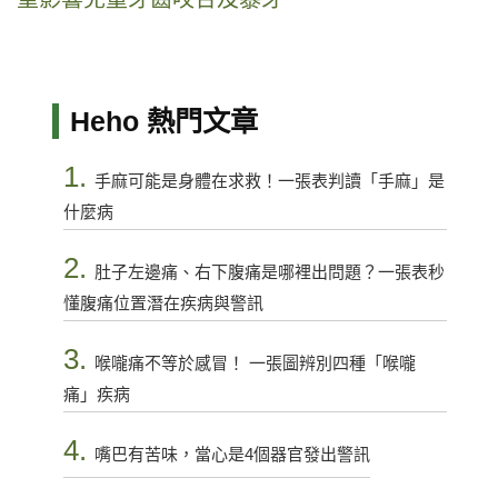
Heho 熱門文章
1.
手麻可能是身體在求救！一張表判讀「手麻」是
什麼病
2.
肚子左邊痛、右下腹痛是哪裡出問題？一張表秒
懂腹痛位置潛在疾病與警訊
3.
喉嚨痛不等於感冒！ 一張圖辨別四種「喉嚨
痛」疾病
4.
嘴巴有苦味，當心是4個器官發出警訊