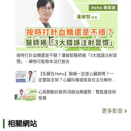
按時打針血糖還是不穩？潘廸智醫師揭「3大錯誤注射習
慣」、藥物可能根本沒打進去
【名醫在Heho】胸痛一定是心臟病嗎？一
定要裝支架？心臟科權威張其任主任解析支
架種類、風險與選擇關鍵
心房顫動診斷與消融治療趨勢：雙能量技術
發展
更多影音
相關網站