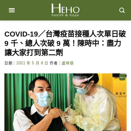
Skip
to
content
COVID-19／台灣疫苗接種人次單日破
9 千、總人次破 9 萬！陳時中：盡力
讓大家打到第二劑
日期：
2021 年 5 月 8 日
作者：
盧映慈