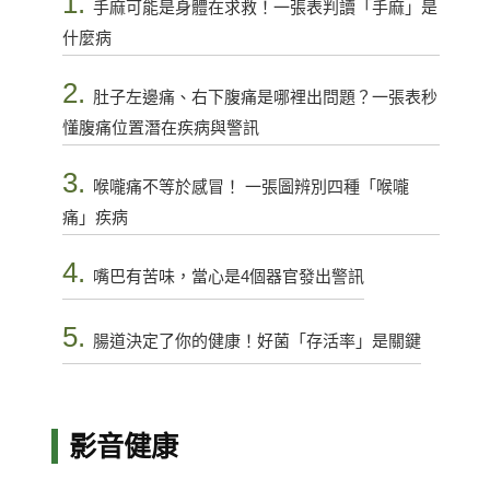
1.
手麻可能是身體在求救！一張表判讀「手麻」是
什麼病
2.
肚子左邊痛、右下腹痛是哪裡出問題？一張表秒
懂腹痛位置潛在疾病與警訊
3.
喉嚨痛不等於感冒！ 一張圖辨別四種「喉嚨
痛」疾病
4.
嘴巴有苦味，當心是4個器官發出警訊
5.
腸道決定了你的健康！好菌「存活率」是關鍵
影音健康