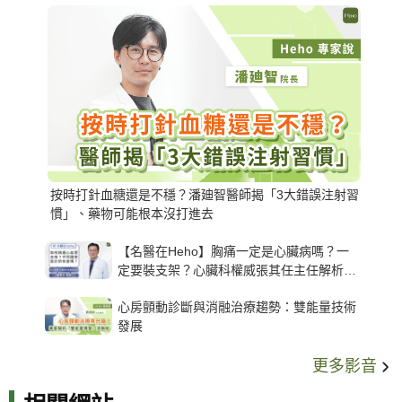
按時打針血糖還是不穩？潘廸智醫師揭「3大錯誤注射習
慣」、藥物可能根本沒打進去
【名醫在Heho】胸痛一定是心臟病嗎？一
定要裝支架？心臟科權威張其任主任解析支
架種類、風險與選擇關鍵
心房顫動診斷與消融治療趨勢：雙能量技術
發展
更多影音