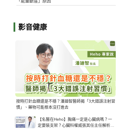
「能量斷崖」原因
影音健康
按時打針血糖還是不穩？潘廸智醫師揭「3大錯誤注射習
慣」、藥物可能根本沒打進去
【名醫在Heho】胸痛一定是心臟病嗎？一
定要裝支架？心臟科權威張其任主任解析支