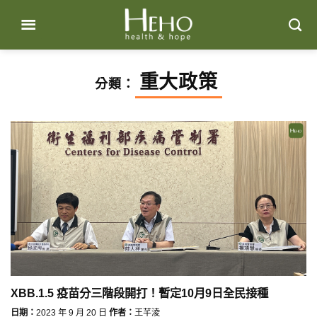
Skip
to
content
重大政策
分類：
XBB.1.5 疫苗分三階段開打！暫定10月9日全民接種
日期：
2023 年 9 月 20 日
作者：
王芊淩