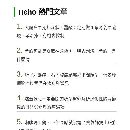
Heho 熱門文章
1.
大腸癌早期無症狀！醫籲：定期做 1 事才能早發
現、早治療，有機會控制
2.
手麻可能是身體在求救！一張表判讀「手麻」是
什麼病
3.
肚子左邊痛、右下腹痛是哪裡出問題？一張表秒
懂腹痛位置潛在疾病與警訊
4.
膝蓋退化一定要開刀嗎？醫師解析退化性膝關節
炎的日常保健與治療選項
5.
咖啡喝不夠，下午 3 點就沒電？營養師揭上班族