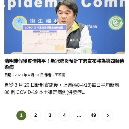
清明連假後疫情持平！新冠肺炎預計下週宣布將為第四類傳
染病
日期：
2023 年 4 月 13 日
作者：
王芊淩
自從 3 月 20 日新制實施後，上週(4/8-4/13)每日平均新增
86 例 COVID-19 本土確定病例(併發症...
1
2
3
4
...
49