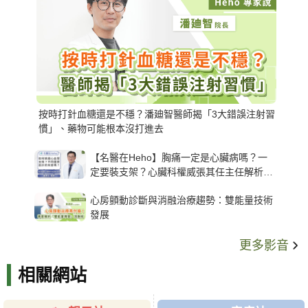
按時打針血糖還是不穩？潘廸智醫師揭「3大錯誤注射習
慣」、藥物可能根本沒打進去
【名醫在Heho】胸痛一定是心臟病嗎？一
定要裝支架？心臟科權威張其任主任解析支
架種類、風險與選擇關鍵
心房顫動診斷與消融治療趨勢：雙能量技術
發展
更多影音
相關網站