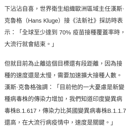
下沾沾自喜，世界衛生組織歐洲區域主任漢斯
·
克魯格（
Hans Kluge
）接《法新社》採訪時表
示：「全球至少達到
70%
疫苗接種覆蓋率時，
大流行就會結束。」
但就目前為止離這個目標還有段距離，因為接
種的速度還是太慢，需要加速擴大接種人數。
漢斯
·
克魯格強調：「目前他的一大憂慮是新變
種病毒株的傳染力增加，我們知道印度變異病
毒株
B.1.617
，傳染力比英國變異病毒株
B.1.1.7
還高，在大流行病疫情中，速度是關鍵。」