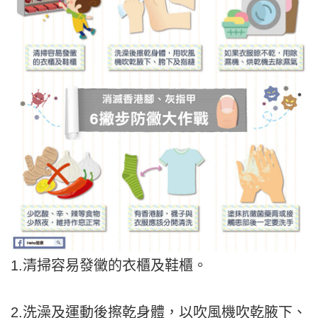
1.清掃容易發黴的衣櫃及鞋櫃。
2.洗澡及運動後擦乾身體，以吹風機吹乾腋下、