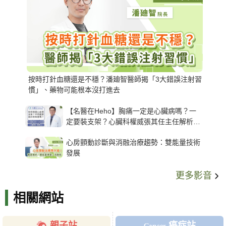
按時打針血糖還是不穩？潘廸智醫師揭「3大錯誤注射習
慣」、藥物可能根本沒打進去
【名醫在Heho】胸痛一定是心臟病嗎？一
定要裝支架？心臟科權威張其任主任解析支
架種類、風險與選擇關鍵
心房顫動診斷與消融治療趨勢：雙能量技術
發展
更多影音
相關網站
親子站
癌症站