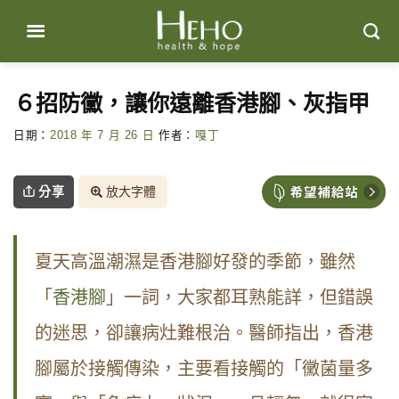
Skip
to
content
６招防黴，讓你遠離香港腳、灰指甲
日期：
2018 年 7 月 26 日
作者：
嘎丁
分享
放大字體
夏天高溫潮濕是香港腳好發的季節，雖然
「
香港腳
」一詞，大家都耳熟能詳，但錯誤
的迷思，卻讓病灶難根治。醫師指出，香港
腳屬於接觸傳染，主要看接觸的「黴菌量多