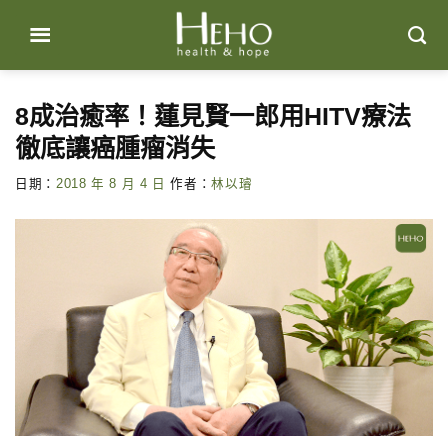
Skip
to
content
8成治癒率！蓮見賢一郎用HITV療法
徹底讓癌腫瘤消失
日期：
2018 年 8 月 4 日
作者：
林以璿