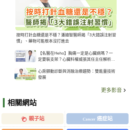
按時打針血糖還是不穩？潘廸智醫師揭「3大錯誤注射習
慣」、藥物可能根本沒打進去
【名醫在Heho】胸痛一定是心臟病嗎？一
定要裝支架？心臟科權威張其任主任解析支
架種類、風險與選擇關鍵
心房顫動診斷與消融治療趨勢：雙能量技術
發展
更多影音
相關網站
親子站
癌症站