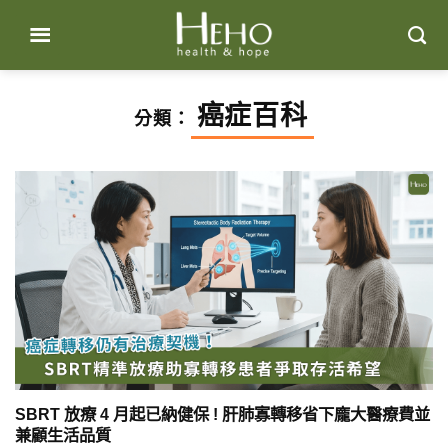
Skip
to
content
癌症百科
分類：
SBRT 放療 4 月起已納健保 ! 肝肺寡轉移省下龐大醫療費並
兼顧生活品質