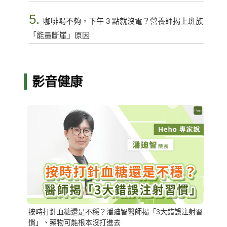
5.
咖啡喝不夠，下午 3 點就沒電？營養師揭上班族
「能量斷崖」原因
影音健康
按時打針血糖還是不穩？潘廸智醫師揭「3大錯誤注射習
慣」、藥物可能根本沒打進去