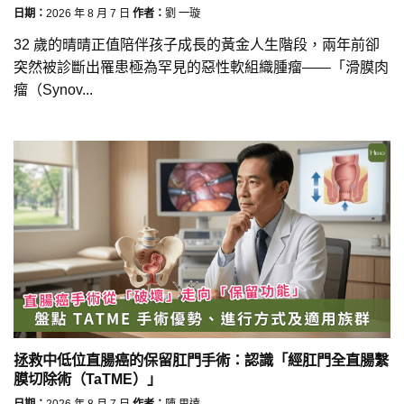
日期：
2026 年 8 月 7 日
作者：
劉 一璇
32 歲的晴晴正值陪伴孩子成長的黃金人生階段，兩年前卻
突然被診斷出罹患極為罕見的惡性軟組織腫瘤——「滑膜肉
瘤（Synov...
拯救中低位直腸癌的保留肛門手術：認識「經肛門全直腸繫
膜切除術（TaTME）」
日期：
2026 年 8 月 7 日
作者：
陳 思遠