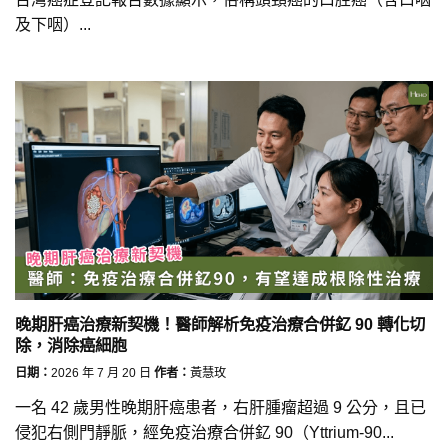
及下咽）...
晚期肝癌治療新契機！醫師解析免疫治療合併釔 90 轉化切
除，消除癌細胞
日期：
2026 年 7 月 20 日
作者：
黃慧玫
一名 42 歲男性晚期肝癌患者，右肝腫瘤超過 9 公分，且已
侵犯右側門靜脈，經免疫治療合併釔 90（Yttrium-90...