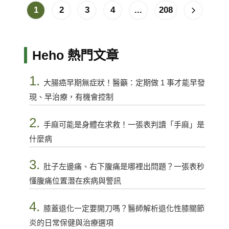
1
2
3
4
...
208
Heho 熱門文章
1.
大腸癌早期無症狀！醫籲：定期做 1 事才能早發
現、早治療，有機會控制
2.
手麻可能是身體在求救！一張表判讀「手麻」是
什麼病
3.
肚子左邊痛、右下腹痛是哪裡出問題？一張表秒
懂腹痛位置潛在疾病與警訊
4.
膝蓋退化一定要開刀嗎？醫師解析退化性膝關節
炎的日常保健與治療選項