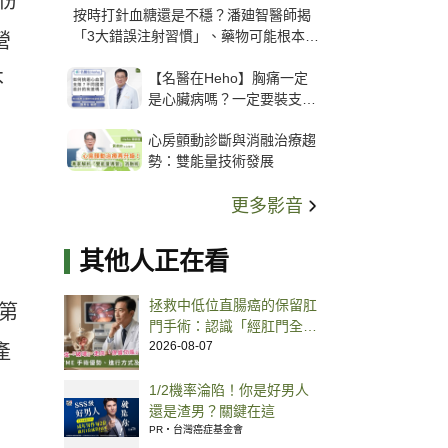
份
按時打針血糖還是不穩？潘廸智醫師揭
「3大錯誤注射習慣」、藥物可能根本沒
營
打進去
【名醫在Heho】胸痛一定
不
是心臟病嗎？一定要裝支
架？心臟科權威張其任主任
心房顫動診斷與消融治療趨
解析支架種類、風險與選擇
勢：雙能量技術發展
關鍵
更多影音
其他人正在看
拯救中低位直腸癌的保留肛
的第
門手術：認識「經肛門全直
腸繫膜切除術（TaTME）」
2026-08-07
產
1/2機率淪陷！你是好男人
還是渣男？關鍵在這
PR・台灣癌症基金會