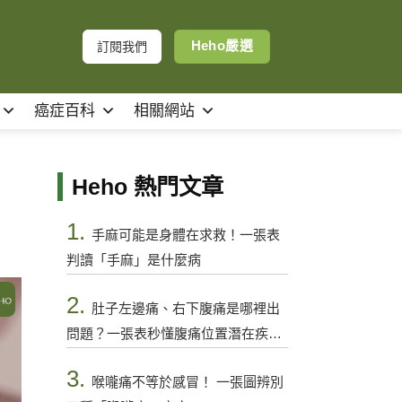
Heho嚴選
訂閱我們
癌症百科
相關網站
Heho 熱門文章
1.
手麻可能是身體在求救！一張表
判讀「手麻」是什麼病
2.
肚子左邊痛、右下腹痛是哪裡出
問題？一張表秒懂腹痛位置潛在疾病
與警訊
3.
喉嚨痛不等於感冒！ 一張圖辨別