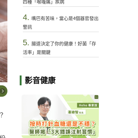
四種「喉嚨痛」疾病
4.
嘴巴有苦味，當心是4個器官發出
警訊
5.
腸道決定了你的健康！好菌「存
活率」是關鍵
影音健康
？