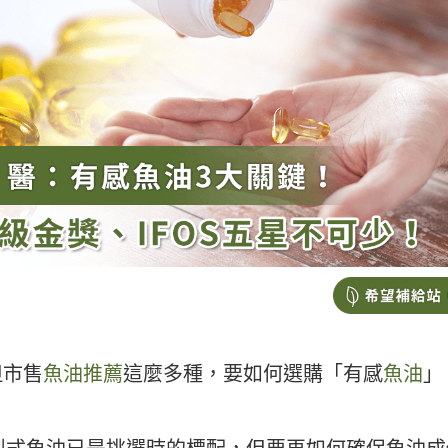
但市售
魚油推薦
這麼多種，要如何選購「有感
魚油
」