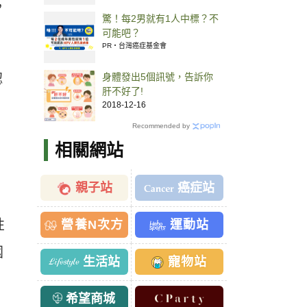
，
驚！每2男就有1人中標？不
可能吧？
PR・台灣癌症基金會
身體發出5個訊號，告訴你
認
肝不好了!
2018-12-16
Recommended by
相關網站
親子站
癌症站
性
營養N次方
運動站
國
生活站
寵物站
希望商城