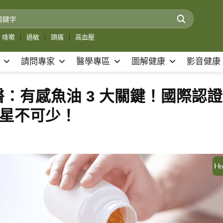
咳嗽
｜
過敏
｜
頭痛
｜
高血壓
請問專家
醫學專區
圖解健康
影音健康
：有感魚油 3 大關鍵！國際認證
五星不可少！