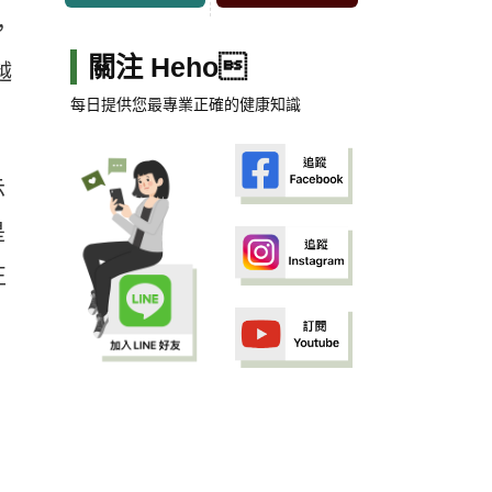
，
關注 Heho
越
每日提供您最專業正確的健康知識
示
是
正