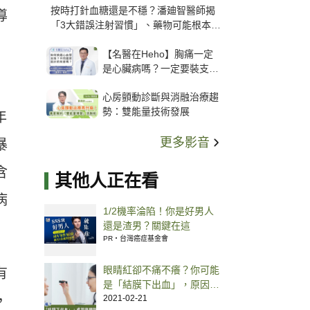
按時打針血糖還是不穩？潘廸智醫師揭
導
「3大錯誤注射習慣」、藥物可能根本沒
打進去
【名醫在Heho】胸痛一定
是心臟病嗎？一定要裝支
架？心臟科權威張其任主任
心房顫動診斷與消融治療趨
解析支架種類、風險與選擇
勢：雙能量技術發展
關鍵
年
更多影音
暴
含
其他人正在看
病
1/2機率淪陷！你是好男人
還是渣男？關鍵在這
PR・台灣癌症基金會
眼睛紅卻不痛不癢？你可能
有
是「結膜下出血」，原因、
，
解方一次看
2021-02-21