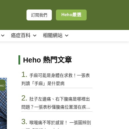
Heho嚴選
訂閱我們
癌症百科
相關網站
Heho 熱門文章
1.
手麻可能是身體在求救！一張表
判讀「手麻」是什麼病
2.
肚子左邊痛、右下腹痛是哪裡出
問題？一張表秒懂腹痛位置潛在疾病
與警訊
3.
喉嚨痛不等於感冒！ 一張圖辨別