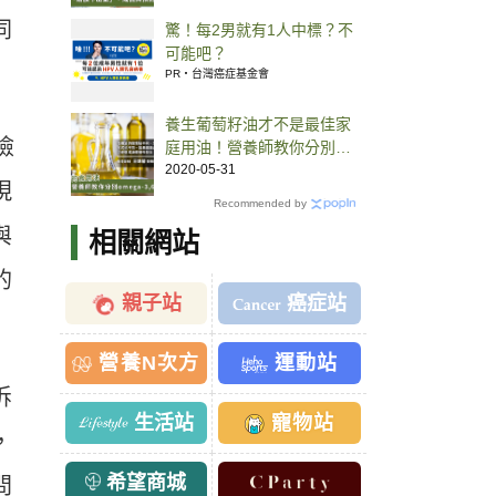
同
驚！每2男就有1人中標？不
可能吧？
PR・台灣癌症基金會
養生葡萄籽油才不是最佳家
檢
庭用油！營養師教你分別
omega-3,6,9選擇2款「萬
2020-05-31
現
用油」
Recommended by
與
相關網站
的
親子站
癌症站
營養N次方
運動站
拆
生活站
寵物站
，
希望商城
問