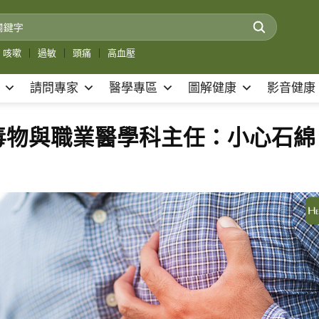
咳嗽
｜
過敏
｜
頭痛
｜
高血壓
請問專家
醫學專區
圖解健康
影音健康
毒物與職業醫學科主任：小心石綿