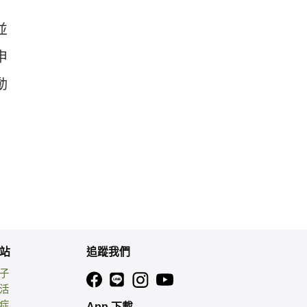
並
申
動
站
追蹤我們
親子
生活
癌症
App 下載