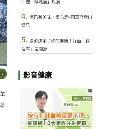
四種「喉嚨痛」疾病
4.
嘴巴有苦味，當心是4個器官發出
警訊
5.
腸道決定了你的健康！好菌「存
活率」是關鍵
影音健康
至
總