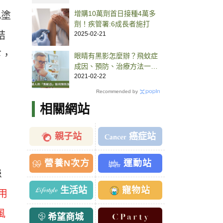
增購10萬劑首日接種4萬多
乳塗
劑！疾管署:6成長者施打
結
2025-02-21
下，
眼睛有黑影怎麼辦？飛蚊症
成因、預防、治療方法一次
看
2021-02-22
Recommended by
相關網站
親子站
癌症站
營養N次方
運動站
患
生活站
寵物站
用
風
希望商城