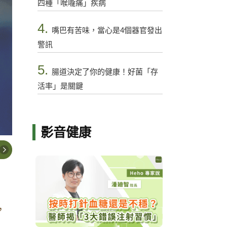
四種「喉嚨痛」疾病
4.
嘴巴有苦味，當心是4個器官發出
警訊
5.
腸道決定了你的健康！好菌「存
活率」是關鍵
影音健康
，