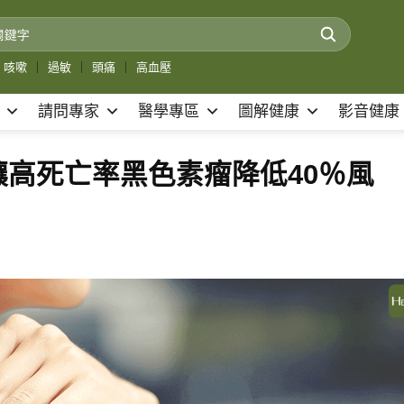
咳嗽
｜
過敏
｜
頭痛
｜
高血壓
請問專家
醫學專區
圖解健康
影音健康
高死亡率黑色素瘤降低40％風