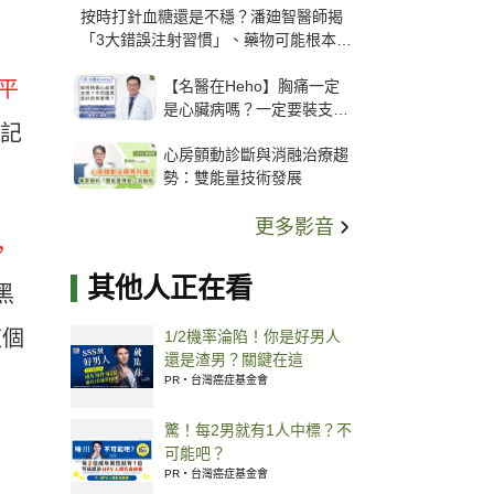
按時打針血糖還是不穩？潘廸智醫師揭
「3大錯誤注射習慣」、藥物可能根本沒
打進去
【名醫在Heho】胸痛一定
平
是心臟病嗎？一定要裝支
忘記
架？心臟科權威張其任主任
心房顫動診斷與消融治療趨
解析支架種類、風險與選擇
勢：雙能量技術發展
關鍵
更多影音
，
其他人正在看
黑
這個
1/2機率淪陷！你是好男人
還是渣男？關鍵在這
PR・台灣癌症基金會
驚！每2男就有1人中標？不
可能吧？
PR・台灣癌症基金會