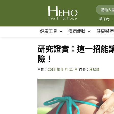
Skip
to
content
糖尿病
｜
健康工具
疾病症狀
健康醫療
研究證實：這一招能讓
險！
日期：
2018 年 8 月 11 日
作者：
林以璿