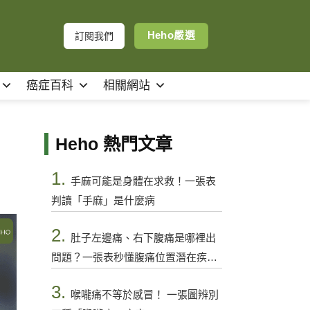
Heho嚴選
訂閱我們
癌症百科
相關網站
Heho 熱門文章
1.
手麻可能是身體在求救！一張表
判讀「手麻」是什麼病
2.
肚子左邊痛、右下腹痛是哪裡出
問題？一張表秒懂腹痛位置潛在疾病
與警訊
3.
喉嚨痛不等於感冒！ 一張圖辨別