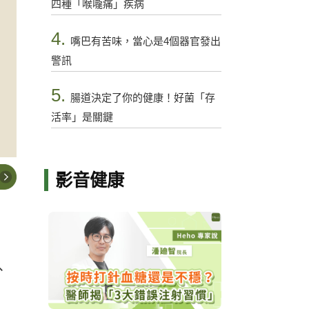
四種「喉嚨痛」疾病
4.
嘴巴有苦味，當心是4個器官發出
警訊
5.
腸道決定了你的健康！好菌「存
活率」是關鍵
影音健康
、
，