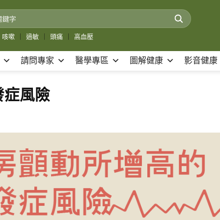
咳嗽
｜
過敏
｜
頭痛
｜
高血壓
請問專家
醫學專區
圖解健康
影音健康
發症風險