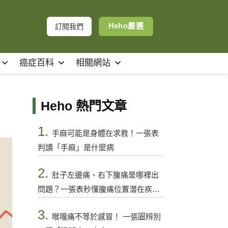
Heho嚴選
訂閱我們
癌症百科
相關網站
Heho 熱門文章
1.
手麻可能是身體在求救！一張表
判讀「手麻」是什麼病
2.
肚子左邊痛、右下腹痛是哪裡出
問題？一張表秒懂腹痛位置潛在疾病
與警訊
3.
喉嚨痛不等於感冒！ 一張圖辨別