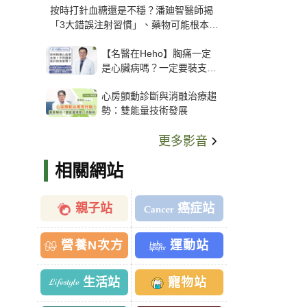
按時打針血糖還是不穩？潘廸智醫師揭
「3大錯誤注射習慣」、藥物可能根本沒
打進去
【名醫在Heho】胸痛一定
是心臟病嗎？一定要裝支
架？心臟科權威張其任主任
心房顫動診斷與消融治療趨
解析支架種類、風險與選擇
勢：雙能量技術發展
關鍵
更多影音
相關網站
親子站
癌症站
營養N次方
運動站
生活站
寵物站