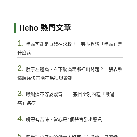
Heho 熱門文章
1.
手麻可能是身體在求救！一張表判讀「手麻」是
什麼病
2.
肚子左邊痛、右下腹痛是哪裡出問題？一張表秒
懂腹痛位置潛在疾病與警訊
3.
喉嚨痛不等於感冒！ 一張圖辨別四種「喉嚨
痛」疾病
4.
嘴巴有苦味，當心是4個器官發出警訊
5.