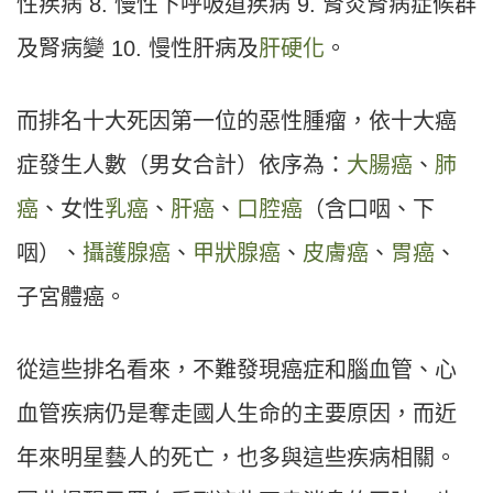
性疾病 8. 慢性下呼吸道疾病 9. 腎炎腎病症候群
及腎病變 10. 慢性肝病及
肝硬化
。
而排名十大死因第一位的惡性腫瘤，依十大癌
症發生人數（男女合計）依序為：
大腸癌
、
肺
癌
、女性
乳癌
、
肝癌
、
口腔癌
（含口咽、下
咽）、
攝護腺癌
、
甲狀腺癌
、
皮膚癌
、
胃癌
、
子宮體癌。
從這些排名看來，不難發現癌症和腦血管、心
血管疾病仍是奪走國人生命的主要原因，而近
年來明星藝人的死亡，也多與這些疾病相關。