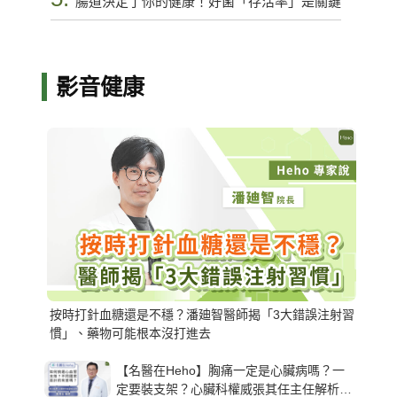
腸道決定了你的健康！好菌「存活率」是關鍵
影音健康
按時打針血糖還是不穩？潘廸智醫師揭「3大錯誤注射習
慣」、藥物可能根本沒打進去
【名醫在Heho】胸痛一定是心臟病嗎？一
定要裝支架？心臟科權威張其任主任解析支