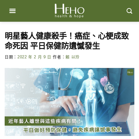
Skip
to
content
明星藝人健康殺手！癌症、心梗成致
命死因 平日保健防遺憾發生
日期：
2022 年 2 月 9 日
作者：
賴 以玲