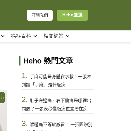
Heho嚴選
訂閱我們
癌症百科
相關網站
Heho 熱門文章
1.
手麻可能是身體在求救！一張表
判讀「手麻」是什麼病
2.
肚子左邊痛、右下腹痛是哪裡出
問題？一張表秒懂腹痛位置潛在疾病
與警訊
3.
喉嚨痛不等於感冒！ 一張圖辨別