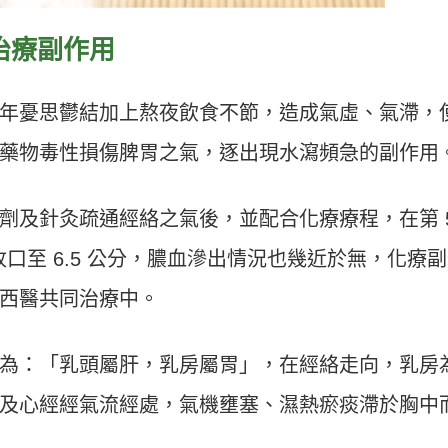
治療副作用
年憂思鬱結加上熬夜飲食不節，造成氣虛、氣滯，
藥物毒性損傷脾胃之氣，逐出現水瀉頻急的副作用
劑及針灸疏通經絡之氣後，並配合化療療程，在第 
收口至 6.5 公分，膿血滲出情況也幾近於無，化療
西醫共同治療中。
為：「乳頭屬肝，乳房屬胃」，在經絡走向，乳房
及心經經氣流經處，氣機壅塞、濕熱瘀痰滯於胸中