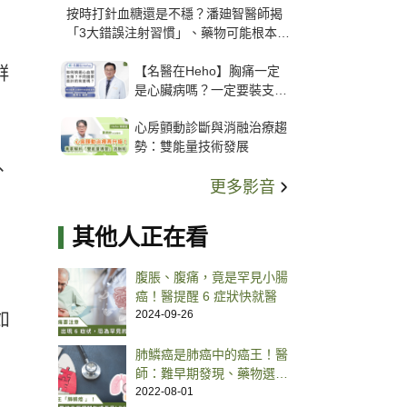
按時打針血糖還是不穩？潘廸智醫師揭
「3大錯誤注射習慣」、藥物可能根本沒
打進去
【名醫在Heho】胸痛一定
群
是心臟病嗎？一定要裝支
架？心臟科權威張其任主任
心房顫動診斷與消融治療趨
解析支架種類、風險與選擇
勢：雙能量技術發展
關鍵
、
更多影音
其他人正在看
腹脹、腹痛，竟是罕見小腸
癌！醫提醒 6 症狀快就醫
2024-09-26
如
肺鱗癌是肺癌中的癌王！醫
師：難早期發現、藥物選擇
少、治療預後差
2022-08-01