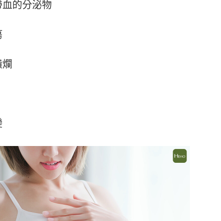
帶血的分泌物
瘍
潰爛
變