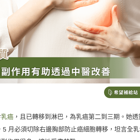
診
乳癌
，且已轉移到淋巴，為乳癌第二到三期。她透
腫瘤，5 月必須切除右邊胸部防止癌細胞轉移，坦言全