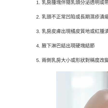
乳房腫塊伴隨乳頭分泌透明或
乳頭不正常凹陷或長期濕疹潰
乳房皮膚出現橘皮質地或紅腫
腋下淋巴結出現硬塊結節
兩側乳房大小或形狀對稱度改