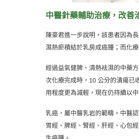
中醫針藥輔助治療，改善
陳豪君進一步說明，該患者因為長
濕熱瘀積結於乳房成癌腫；而化療
經過益氣健脾、清熱袪濕的中藥方
次化療完成時，10 公分的潰瘍已
用程度更為減輕，現在仍持續以中
乳癌，屬中醫乳岩的範疇。中醫認
胃經、脾經、腎經、肝經、心包經
生癌腫。