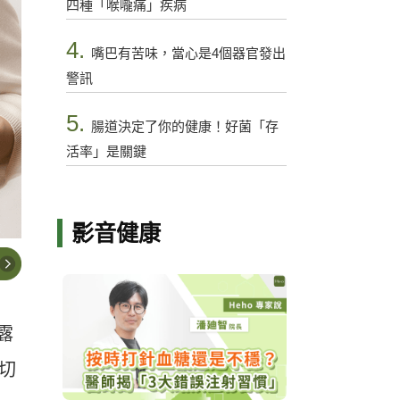
四種「喉嚨痛」疾病
4.
嘴巴有苦味，當心是4個器官發出
警訊
5.
腸道決定了你的健康！好菌「存
活率」是關鍵
影音健康
露
乳切