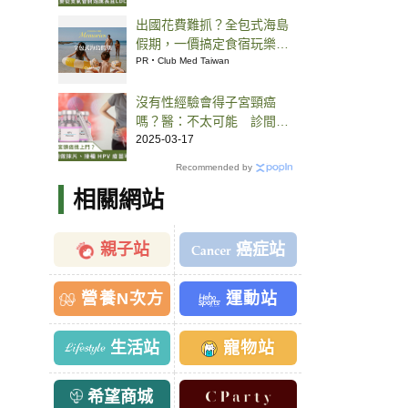
出國花費難抓？全包式海島
假期，一價搞定食宿玩樂，
省錢更省心！
PR・Club Med Taiwan
沒有性經驗會得子宮頸癌
嗎？醫：不太可能 診間最
常呼籲民眾做 2 件事
2025-03-17
Recommended by
相關網站
親子站
癌症站
營養N次方
運動站
生活站
寵物站
希望商城