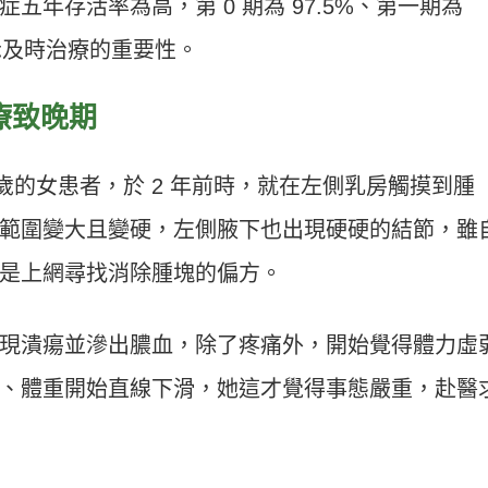
五年存活率為高，第 0 期為 97.5%、第一期為
顯示及時治療的重要性。
療致晚期
多歲的女患者，於 2 年前時，就在左側乳房觸摸到腫
範圍變大且變硬，左側腋下也出現硬硬的結節，雖
是上網尋找消除腫塊的偏方。
現潰瘍並滲出膿血，除了疼痛外，開始覺得體力虛
、體重開始直線下滑，她這才覺得事態嚴重，赴醫