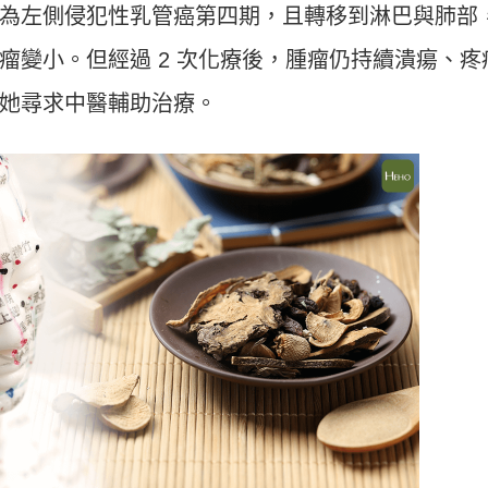
為左側侵犯性乳管癌第四期，且轉移到淋巴與肺部
瘤變小。但經過 2 次化療後，腫瘤仍持續潰瘍、疼
她尋求中醫輔助治療。