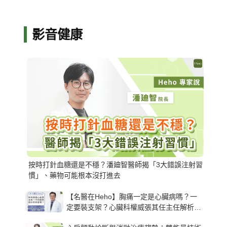
影音健康
按時打針血糖還是不穩？潘廸智醫師揭「3大錯誤注射習
慣」、藥物可能根本沒打進去
【名醫在Heho】胸痛一定是心臟病嗎？一
定要裝支架？心臟科權威張其任主任解析支
架種類、風險與選擇關鍵