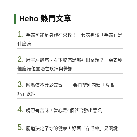
Heho 熱門文章
1.
手麻可能是身體在求救！一張表判讀「手麻」是
什麼病
2.
肚子左邊痛、右下腹痛是哪裡出問題？一張表秒
懂腹痛位置潛在疾病與警訊
3.
喉嚨痛不等於感冒！ 一張圖辨別四種「喉嚨
痛」疾病
4.
嘴巴有苦味，當心是4個器官發出警訊
5.
腸道決定了你的健康！好菌「存活率」是關鍵