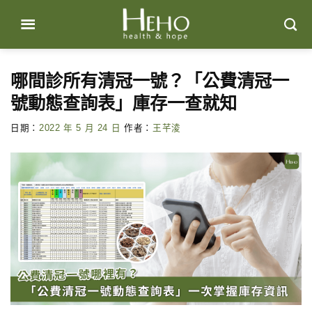
Skip
to
content
哪間診所有清冠一號？「公費清冠一
號動態查詢表」庫存一查就知
日期：
2022 年 5 月 24 日
作者：
王芊淩