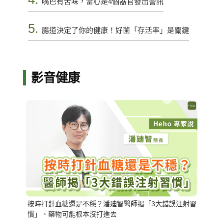
嘴巴有苦味，當心是4個器官發出警訊
5.
腸道決定了你的健康！好菌「存活率」是關鍵
影音健康
按時打針血糖還是不穩？潘廸智醫師揭「3大錯誤注射習
慣」、藥物可能根本沒打進去