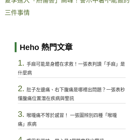
夏季進入「熱傷害」高峰！警示中暑不能做的
三件事情
Heho 熱門文章
1.
手麻可能是身體在求救！一張表判讀「手麻」是
什麼病
2.
肚子左邊痛、右下腹痛是哪裡出問題？一張表秒
懂腹痛位置潛在疾病與警訊
3.
喉嚨痛不等於感冒！ 一張圖辨別四種「喉嚨
痛」疾病
4.