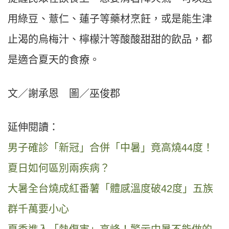
用綠豆、薏仁、蓮子等藥材烹飪，或是能生津
止渴的烏梅汁、檸檬汁等酸酸甜甜的飲品，都
是適合夏天的食療。
文／謝承恩 圖／巫俊郡
延伸閱讀：
男子確診「新冠」合併「中暑」竟高燒44度！
夏日如何區別兩疾病？
大暑全台燒成紅番薯「體感溫度破42度」五族
群千萬要小心