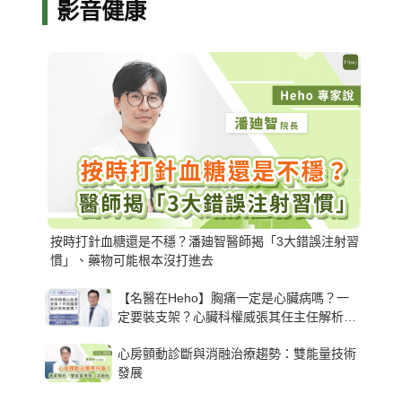
影音健康
按時打針血糖還是不穩？潘廸智醫師揭「3大錯誤注射習
慣」、藥物可能根本沒打進去
【名醫在Heho】胸痛一定是心臟病嗎？一
定要裝支架？心臟科權威張其任主任解析支
架種類、風險與選擇關鍵
心房顫動診斷與消融治療趨勢：雙能量技術
發展