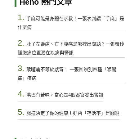
Heho 熱門文章
1.
手麻可能是身體在求救！一張表判讀「手麻」是
什麼病
2.
肚子左邊痛、右下腹痛是哪裡出問題？一張表秒
懂腹痛位置潛在疾病與警訊
3.
喉嚨痛不等於感冒！ 一張圖辨別四種「喉嚨
痛」疾病
4.
嘴巴有苦味，當心是4個器官發出警訊
5.
腸道決定了你的健康！好菌「存活率」是關鍵