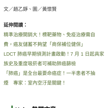
文／趙乙錚、圖／黃懷賢
延伸閱讀：
精準治療開銷大！標靶藥物、免疫治療需自
費，癌友儲蓄不夠望「商保補位健保」
LDCT 肺癌早期偵測計畫啟動！7 月 1 日起具家
族史及重度吸菸者可補助肺癌篩檢
「肺癌」是全台最要命癌症！一半患者不抽
煙 專家：室內空汙是關鍵！