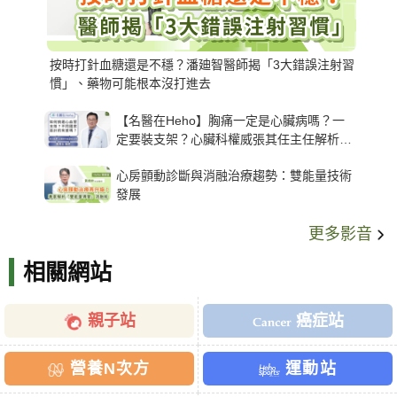
按時打針血糖還是不穩？潘廸智醫師揭「3大錯誤注射習
慣」、藥物可能根本沒打進去
【名醫在Heho】胸痛一定是心臟病嗎？一
定要裝支架？心臟科權威張其任主任解析支
架種類、風險與選擇關鍵
心房顫動診斷與消融治療趨勢：雙能量技術
發展
更多影音
相關網站
親子站
癌症站
營養N次方
運動站