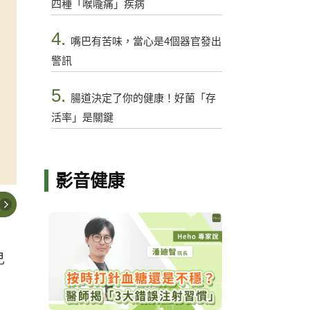
四種「喉嚨痛」疾病
4.
嘴巴有苦味，當心是4個器官發出
警訊
5.
腸道決定了你的健康！好菌「存
活率」是關鍵
影音健康
兒