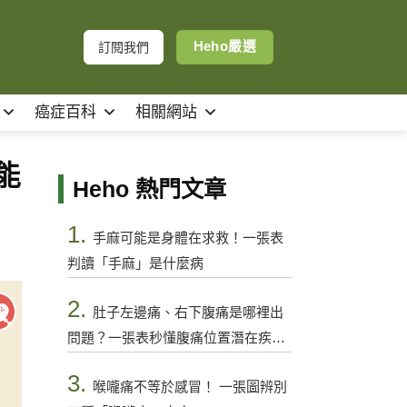
Heho嚴選
訂閱我們
癌症百科
相關網站
能
Heho 熱門文章
1.
手麻可能是身體在求救！一張表
判讀「手麻」是什麼病
2.
肚子左邊痛、右下腹痛是哪裡出
問題？一張表秒懂腹痛位置潛在疾病
與警訊
3.
喉嚨痛不等於感冒！ 一張圖辨別