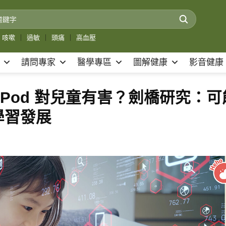
咳嗽
｜
過敏
｜
頭痛
｜
高血壓
請問專家
醫學專區
圖解健康
影音健康
mePod 對兒童有害？劍橋研究：可
學習發展