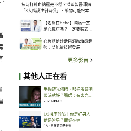
心、
按時打針血糖還是不穩？潘廸智醫師揭
「3大錯誤注射習慣」、藥物可能根本沒
打進去
【名醫在Heho】胸痛一定
是心臟病嗎？一定要裝支
習
架？心臟科權威張其任主任
心房顫動診斷與消融治療趨
解析支架種類、風險與選擇
溝
勢：雙能量技術發展
關鍵
育
更多影音
其他人正在看
展
手機藍光傷眼，那把螢幕調
最暗就好？醫師：有害光進
建
去更多
2020-09-02
1/2機率淪陷！你是好男人
還是渣男？關鍵在這
PR・台灣癌症基金會