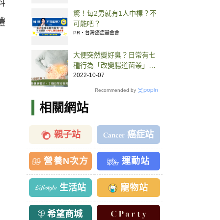
科
驚！每2男就有1人中標？不
禮
可能吧？
PR・台灣癌症基金會
大便突然變好臭？日常有七
種行為「改變腸道菌叢」健
康亮警訊
2022-10-07
Recommended by
相關網站
親子站
癌症站
營養N次方
運動站
生活站
寵物站
希望商城