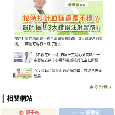
按時打針血糖還是不穩？潘廸智醫師揭「3大錯誤注射習
慣」、藥物可能根本沒打進去
【名醫在Heho】胸痛一定是心臟病嗎？一
定要裝支架？心臟科權威張其任主任解析支
架種類、風險與選擇關鍵
心房顫動診斷與消融治療趨勢：雙能量技術
發展
更多影音
相關網站
親子站
癌症站