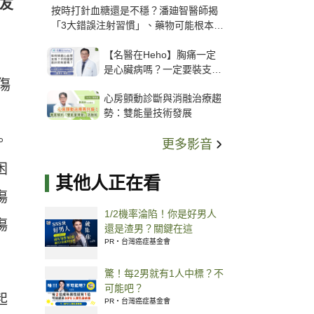
友
按時打針血糖還是不穩？潘廸智醫師揭
「3大錯誤注射習慣」、藥物可能根本沒
打進去
【名醫在Heho】胸痛一定
是心臟病嗎？一定要裝支
傷
架？心臟科權威張其任主任
心房顫動診斷與消融治療趨
解析支架種類、風險與選擇
勢：雙能量技術發展
關鍵
。
更多影音
困
其他人正在看
傷
1/2機率淪陷！你是好男人
傷
還是渣男？關鍵在這
PR・台灣癌症基金會
驚！每2男就有1人中標？不
可能吧？
起
PR・台灣癌症基金會