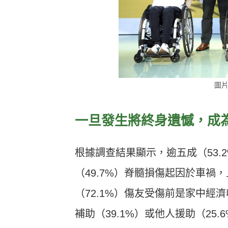
圖
一旦發生將終身遺憾，成
根據調查結果顯示，逾五成（53.
（49.7%）脊髓損傷起因於車禍
（72.1%）傷友受傷前是家中
補助（39.1%）或他人援助（25.