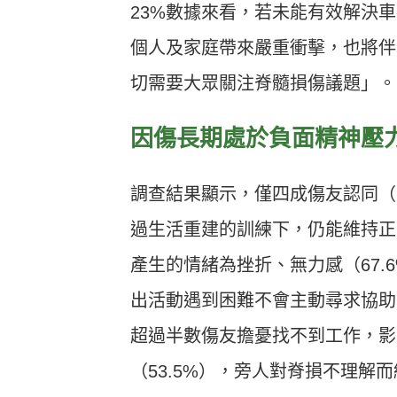
23%數據來看，若未能有效解決
個人及家庭帶來嚴重衝擊，也將伴
切需要大眾關注脊髓損傷議題」。
因傷長期處於負面精神壓
調查結果顯示，僅四成傷友認同（非
過生活重建的訓練下，仍能維持正
產生的情緒為挫折、無力感（67.6
出活動遇到困難不會主動尋求協助
超過半數傷友擔憂找不到工作，影
（53.5%），旁人對脊損不理解而