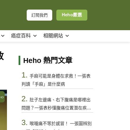
Heho嚴選
訂閱我們
癌症百科
相關網站
敢
Heho 熱門文章
1.
手麻可能是身體在求救！一張表
判讀「手麻」是什麼病
2.
肚子左邊痛、右下腹痛是哪裡出
問題？一張表秒懂腹痛位置潛在疾病
與警訊
3.
喉嚨痛不等於感冒！ 一張圖辨別