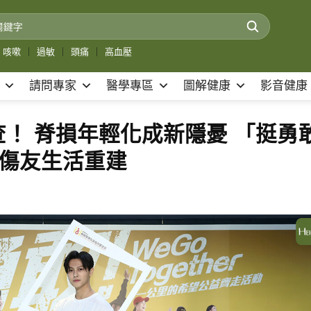
咳嗽
｜
過敏
｜
頭痛
｜
高血壓
請問專家
醫學專區
圖解健康
影音健康
！ 脊損年輕化成新隱憂 「挺勇
r」助傷友生活重建