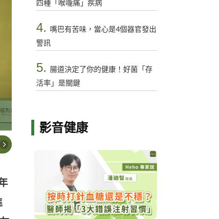
四種「喉嚨痛」疾病
4.
嘴巴有苦味，當心是4個器官發出
警訊
5.
腸道決定了你的健康！好菌「存
活率」是關鍵
影音健康
年
進