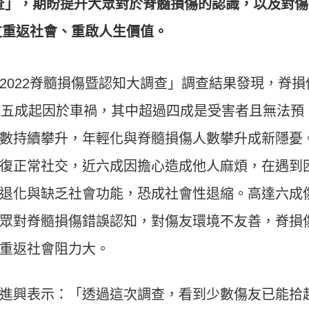
調查」，期盼提升大眾對於脊髓損傷的認識，以及對傷
友重返社會、重啟人生價值。
2022脊髓損傷暨認知大調查」調查結果發現，脊損
近五成起因於車禍，其中超過四成是受害者且無法預
數持續攀升，年輕化與脊髓損傷人數攀升成新隱憂
復正常社交，近六成因擔心造成他人麻煩，在遇到
退化與缺乏社會功能，恐成社會性退縮。高達六成
眾對脊髓損傷錯誤認知，對傷友環境不友善，脊損
重返社會阻力大。
進興表示：「透過這次調查，看到少數傷友已能拾