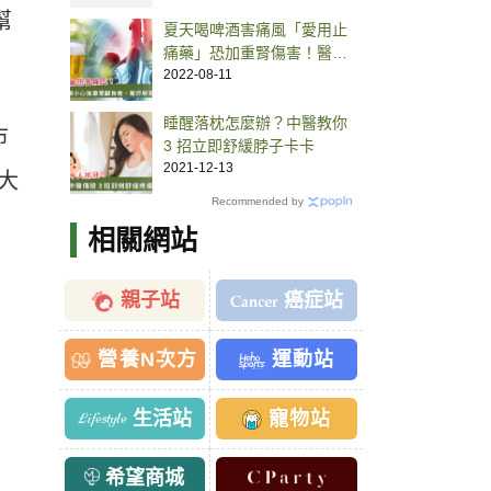
幫
夏天喝啤酒害痛風「愛用止
痛藥」恐加重腎傷害！醫師
3大QA解答
2022-08-11
睡醒落枕怎麼辦？中醫教你
市
3 招立即舒緩脖子卡卡
2021-12-13
大
Recommended by
相關網站
親子站
癌症站
營養N次方
運動站
生活站
寵物站
希望商城