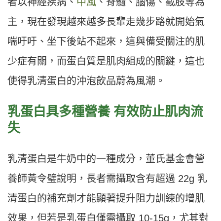
者以神經疾病、
中風
、脊髓、腦傷、截肢等為
主，現在發現越來越多長輩走幾步路就開始氣
喘吁吁、坐下後站不起來，這與備受關注的肌
少症有關，而蛋白質是肌肉組成的關鍵，這也
使得乳清蛋白的沖泡飲品蔚為風潮。
乳蛋白具多種營養 有效防止肌肉流
失
乳清蛋白是牛奶中的一種成分，董氏基金會營
養師黃令璧說明，長者需攝取含有超過 22g 乳
清蛋白的補充劑才能顯著提升阻力訓練的增肌
效果，但若是乳蛋白僅需攝取 10-15g，尤其對