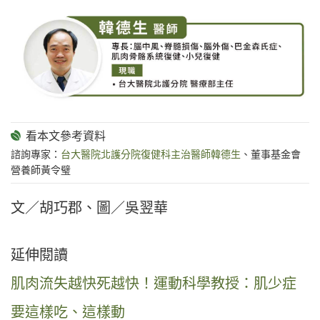
諮詢專家：
台大醫院北護分院復健科主治醫師韓德生
、董事基金會
營養師黃令璧
文／胡巧郡、圖／吳翌華
延伸閱讀
肌肉流失越快死越快！運動科學教授：肌少症
要這樣吃、這樣動