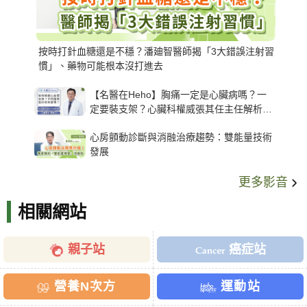
按時打針血糖還是不穩？潘廸智醫師揭「3大錯誤注射習
慣」、藥物可能根本沒打進去
【名醫在Heho】胸痛一定是心臟病嗎？一
定要裝支架？心臟科權威張其任主任解析支
架種類、風險與選擇關鍵
心房顫動診斷與消融治療趨勢：雙能量技術
發展
更多影音
相關網站
親子站
癌症站
營養N次方
運動站