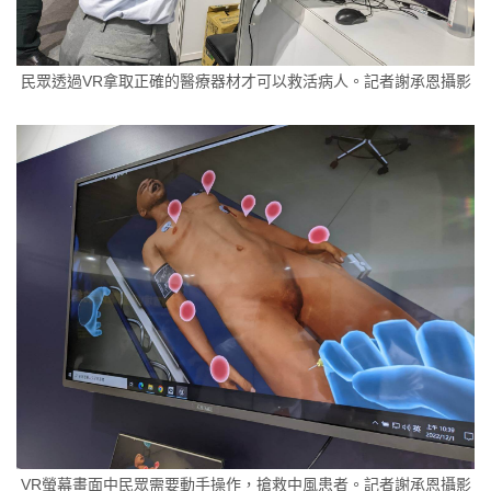
民眾透過VR拿取正確的醫療器材才可以救活病人。記者謝承恩攝影
VR螢幕畫面中民眾需要動手操作，搶救中風患者。記者謝承恩攝影