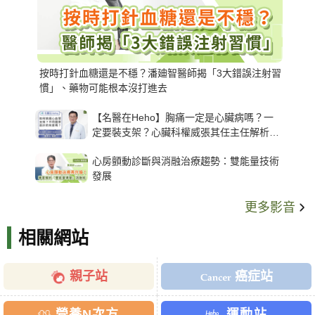
按時打針血糖還是不穩？潘廸智醫師揭「3大錯誤注射習
慣」、藥物可能根本沒打進去
【名醫在Heho】胸痛一定是心臟病嗎？一
定要裝支架？心臟科權威張其任主任解析支
架種類、風險與選擇關鍵
心房顫動診斷與消融治療趨勢：雙能量技術
發展
更多影音
相關網站
親子站
癌症站
營養N次方
運動站