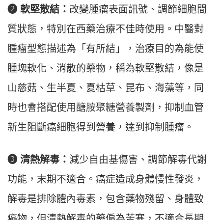
❷ 軟堅散結：
改變腫瘤表面訊號、調節細胞間
質狀態，特別在西藥治療不佳時使用。中醫對
腫瘤型態描述為「有所結」，治療目的為能使
腫塊軟化、消散的藥物，稱為軟堅散結，像是
山慈菇、生半夏、夏枯草、昆布、海藻等，同
時也會搭配使用醣胺聚糖營養製劑，抑制血管
新生阻斷癌細胞得到營養，達到抑制腫瘤。
❸ 清熱解毒：
減少自由基傷害、調節解毒代謝
功能，末期不適合。癌症造成身體慢性發炎，
解毒是排除體內毒素，包含藥物殘留、身體致
癌物，但清熱解毒的藥偏為苦寒，不適合長期