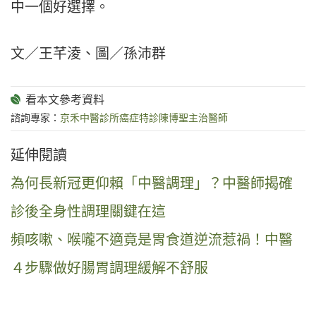
中一個好選擇。
文／王芊淩、圖／孫沛群
諮詢專家：
京禾中醫診所癌症特診陳博聖主治醫師
延伸閱讀
為何長新冠更仰賴「中醫調理」？中醫師揭確
診後全身性調理關鍵在這
頻咳嗽、喉嚨不適竟是胃食道逆流惹禍！中醫
４步驟做好腸胃調理緩解不舒服