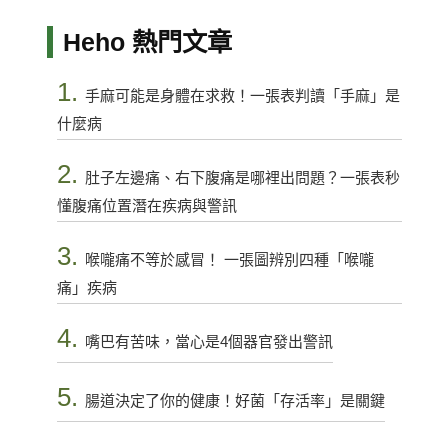
Heho 熱門文章
1.
手麻可能是身體在求救！一張表判讀「手麻」是
什麼病
2.
肚子左邊痛、右下腹痛是哪裡出問題？一張表秒
懂腹痛位置潛在疾病與警訊
3.
喉嚨痛不等於感冒！ 一張圖辨別四種「喉嚨
痛」疾病
4.
嘴巴有苦味，當心是4個器官發出警訊
5.
腸道決定了你的健康！好菌「存活率」是關鍵