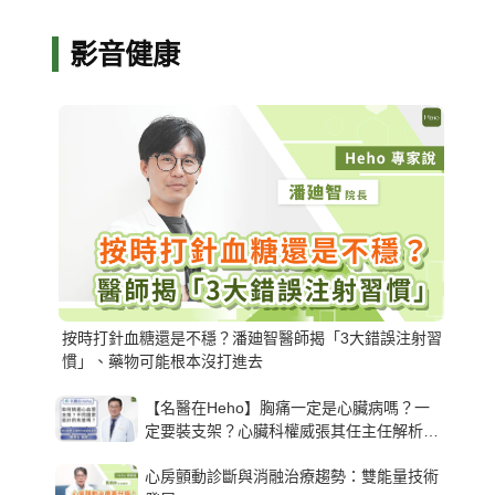
影音健康
按時打針血糖還是不穩？潘廸智醫師揭「3大錯誤注射習
慣」、藥物可能根本沒打進去
【名醫在Heho】胸痛一定是心臟病嗎？一
定要裝支架？心臟科權威張其任主任解析支
架種類、風險與選擇關鍵
心房顫動診斷與消融治療趨勢：雙能量技術