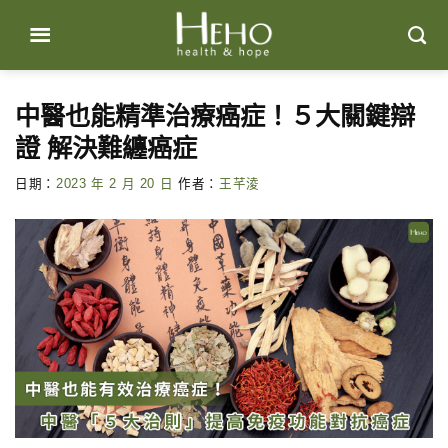
Skip
to
content
中醫也能精準治療癌症！５大關鍵辯
證 解決難纏癌症
日期：
2023 年 2 月 20 日
作者：
王芊淩