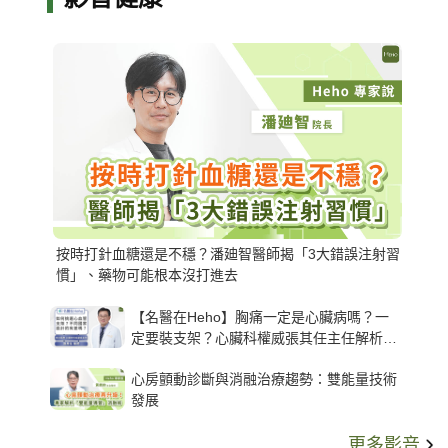
按時打針血糖還是不穩？潘廸智醫師揭「3大錯誤注射習
慣」、藥物可能根本沒打進去
【名醫在Heho】胸痛一定是心臟病嗎？一
定要裝支架？心臟科權威張其任主任解析支
架種類、風險與選擇關鍵
心房顫動診斷與消融治療趨勢：雙能量技術
發展
更多影音