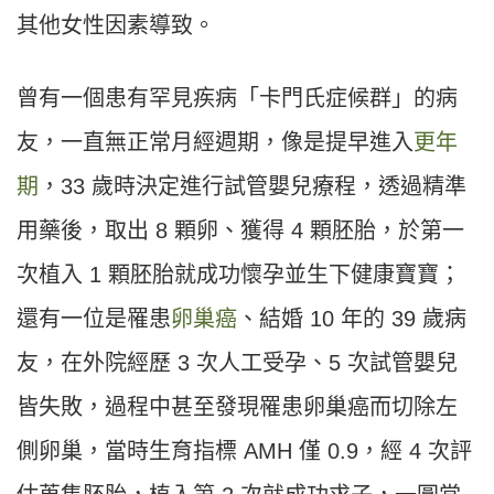
其他女性因素導致。
曾有一個患有罕見疾病「卡門氏症候群」的病
友，一直無正常月經週期，像是提早進入
更年
期
，33 歲時決定進行試管嬰兒療程，透過精準
用藥後，取出 8 顆卵、獲得 4 顆胚胎，於第一
次植入 1 顆胚胎就成功懷孕並生下健康寶寶；
還有一位是罹患
卵巢癌
、結婚 10 年的 39 歲病
友，在外院經歷 3 次人工受孕、5 次試管嬰兒
皆失敗，過程中甚至發現罹患卵巢癌而切除左
側卵巢，當時生育指標 AMH 僅 0.9，經 4 次評