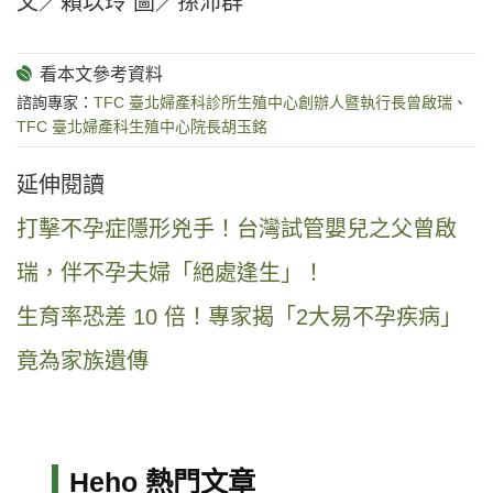
文／賴以玲 圖／孫沛群
諮詢專家：
TFC 臺北婦產科診所生殖中心創辦人暨執行長曾啟瑞
、
TFC 臺北婦產科生殖中心院長胡玉銘
延伸閱讀
打擊不孕症隱形兇手！台灣試管嬰兒之父曾啟
瑞，伴不孕夫婦「絕處逢生」！
生育率恐差 10 倍！專家揭「2大易不孕疾病」
竟為家族遺傳
Heho 熱門文章