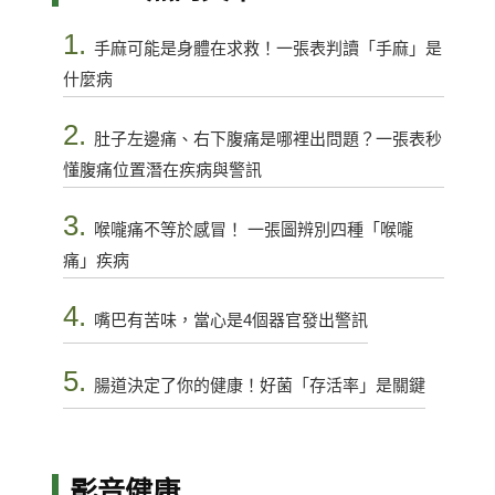
1.
手麻可能是身體在求救！一張表判讀「手麻」是
什麼病
2.
肚子左邊痛、右下腹痛是哪裡出問題？一張表秒
懂腹痛位置潛在疾病與警訊
3.
喉嚨痛不等於感冒！ 一張圖辨別四種「喉嚨
痛」疾病
4.
嘴巴有苦味，當心是4個器官發出警訊
5.
腸道決定了你的健康！好菌「存活率」是關鍵
影音健康