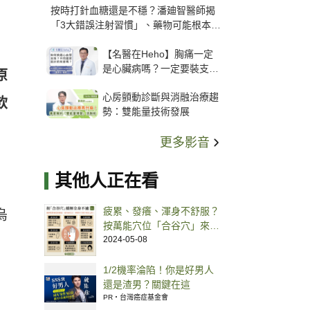
按時打針血糖還是不穩？潘廸智醫師揭
「3大錯誤注射習慣」、藥物可能根本沒
打進去
【名醫在Heho】胸痛一定
是心臟病嗎？一定要裝支
原
架？心臟科權威張其任主任
心房顫動診斷與消融治療趨
解析支架種類、風險與選擇
飲
勢：雙能量技術發展
關鍵
更多影音
其他人正在看
疲累、發癢、渾身不舒服？
烏
按萬能穴位「合谷穴」來緩
解！
2024-05-08
1/2機率淪陷！你是好男人
還是渣男？關鍵在這
PR・台灣癌症基金會