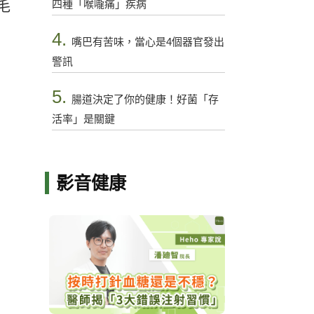
四種「喉嚨痛」疾病
毛
4.
嘴巴有苦味，當心是4個器官發出
警訊
5.
腸道決定了你的健康！好菌「存
活率」是關鍵
影音健康