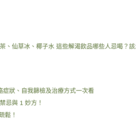
茶、仙草冰、椰子水 這些解渴飲品哪些人忌喝？該
胃癌症狀、自我篩檢及治療方式一次看
忌與 1 妙方！
疏鬆！