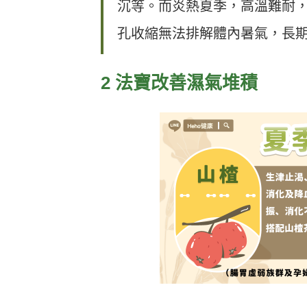
沉等。而炎熱夏季，高溫難耐
孔收縮無法排解體內暑氣，長
2 法寶改善濕氣堆積