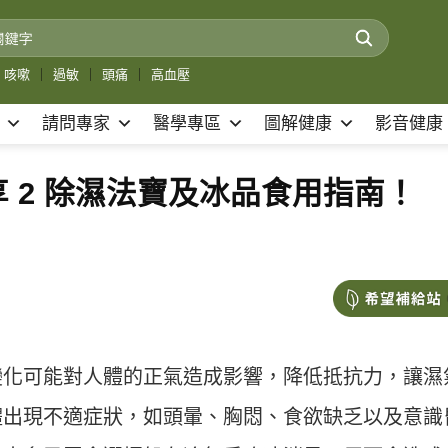
咳嗽
｜
過敏
｜
頭痛
｜
高血壓
請問專家
醫學專區
圖解健康
影音健康
 2 除濕法寶及冰品食用指南！
變化可能對人體的正氣造成影響，降低抵抗力，讓濕
體出現不適症狀，如頭暈、胸悶、食欲缺乏以及意識