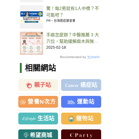
驚！每2男就有1人中標？不
可能吧？
PR・台灣癌症基金會
手麻怎麼辦？中醫推薦 3 大
穴位，幫助緩解麻木與無力
感
2025-02-18
Recommended by
相關網站
親子站
癌症站
營養N次方
運動站
生活站
寵物站
希望商城