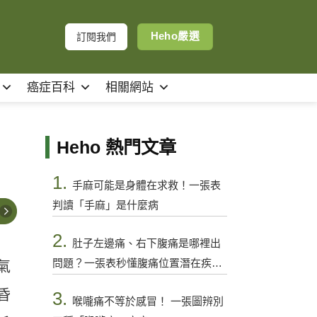
Heho嚴選
訂閱我們
癌症百科
相關網站
Heho 熱門文章
1.
手麻可能是身體在求救！一張表
判讀「手麻」是什麼病
2.
肚子左邊痛、右下腹痛是哪裡出
問題？一張表秒懂腹痛位置潛在疾病
氣
與警訊
昏
3.
喉嚨痛不等於感冒！ 一張圖辨別