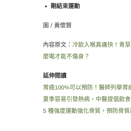
剛
結束
運動
圖 / 黃懷賢
內容原文：
冷飲入喉真痛快！青草
麼喝才能不傷身？
延伸閱讀
胃癌100%可以預防！醫師列舉
夏季容易引發熱病，中醫提倡飲食禁
5 種強度運動強化骨質，預防骨質