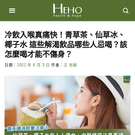
Skip
to
content
冷飲入喉真痛快！青草茶、仙草冰、
椰子水 這些解渴飲品哪些人忌喝？該
怎麼喝才能不傷身？
日期：
2022 年 8 月 3 日
作者：
王 彤榆