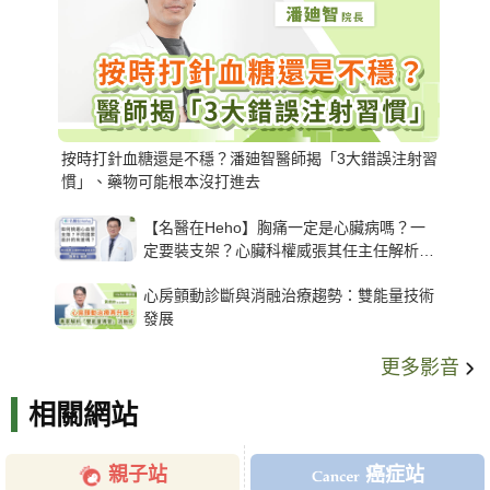
按時打針血糖還是不穩？潘廸智醫師揭「3大錯誤注射習
慣」、藥物可能根本沒打進去
【名醫在Heho】胸痛一定是心臟病嗎？一
定要裝支架？心臟科權威張其任主任解析支
架種類、風險與選擇關鍵
心房顫動診斷與消融治療趨勢：雙能量技術
發展
更多影音
相關網站
親子站
癌症站