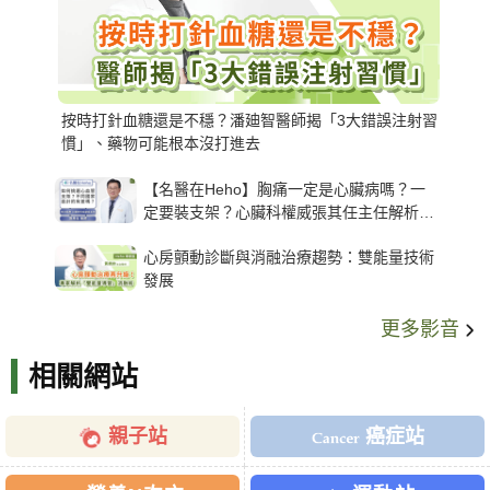
按時打針血糖還是不穩？潘廸智醫師揭「3大錯誤注射習
慣」、藥物可能根本沒打進去
【名醫在Heho】胸痛一定是心臟病嗎？一
定要裝支架？心臟科權威張其任主任解析支
架種類、風險與選擇關鍵
心房顫動診斷與消融治療趨勢：雙能量技術
發展
更多影音
相關網站
親子站
癌症站