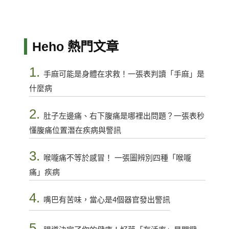
Heho 熱門文章
1.
手麻可能是身體在求救！一張表判讀「手麻」是
什麼病
2.
肚子左邊痛、右下腹痛是哪裡出問題？一張表秒
懂腹痛位置潛在疾病與警訊
3.
喉嚨痛不等於感冒！ 一張圖辨別四種「喉嚨
痛」疾病
4.
嘴巴有苦味，當心是4個器官發出警訊
5.