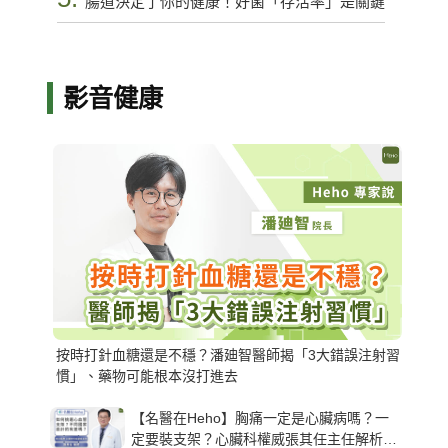
腸道決定了你的健康！好菌「存活率」是關鍵
影音健康
按時打針血糖還是不穩？潘廸智醫師揭「3大錯誤注射習
慣」、藥物可能根本沒打進去
【名醫在Heho】胸痛一定是心臟病嗎？一
定要裝支架？心臟科權威張其任主任解析支