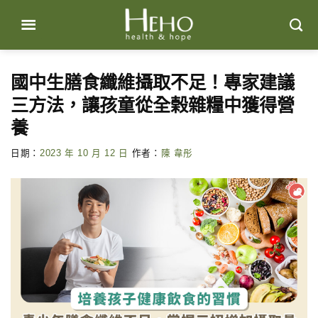
Skip
to
content
國中生膳食纖維攝取不足！專家建議
三方法，讓孩童從全榖雜糧中獲得營
養
日期：
2023 年 10 月 12 日
作者：
陳 韋彤