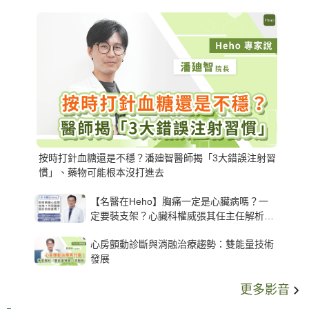
按時打針血糖還是不穩？潘廸智醫師揭「3大錯誤注射習
慣」、藥物可能根本沒打進去
【名醫在Heho】胸痛一定是心臟病嗎？一
定要裝支架？心臟科權威張其任主任解析支
架種類、風險與選擇關鍵
心房顫動診斷與消融治療趨勢：雙能量技術
發展
更多影音