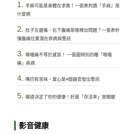
1.
手麻可能是身體在求救！一張表判讀「手麻」是
什麼病
2.
肚子左邊痛、右下腹痛是哪裡出問題？一張表秒
懂腹痛位置潛在疾病與警訊
3.
喉嚨痛不等於感冒！ 一張圖辨別四種「喉嚨
痛」疾病
4.
嘴巴有苦味，當心是4個器官發出警訊
5.
腸道決定了你的健康！好菌「存活率」是關鍵
影音健康