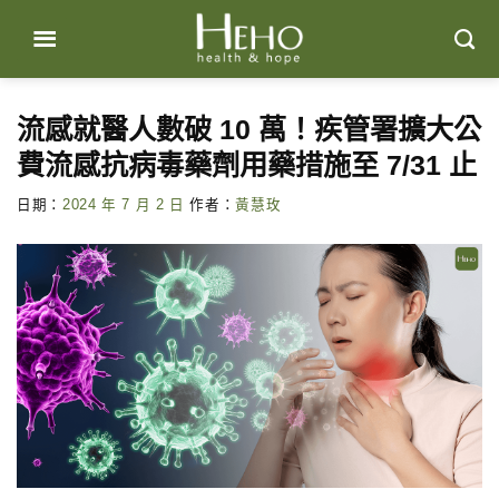
Skip
to
content
流感就醫人數破 10 萬！疾管署擴大公
費流感抗病毒藥劑用藥措施至 7/31 止
日期：
2024 年 7 月 2 日
作者：
黃慧玫