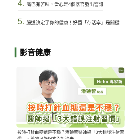
4.
嘴巴有苦味，當心是4個器官發出警訊
5.
腸道決定了你的健康！好菌「存活率」是關鍵
影音健康
按時打針血糖還是不穩？潘廸智醫師揭「3大錯誤注射習
慣」、藥物可能根本沒打進去