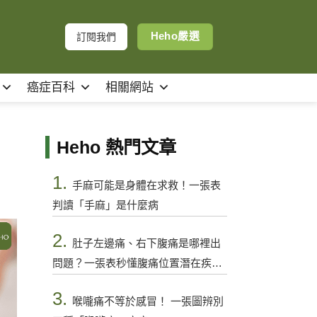
Heho嚴選
訂閱我們
癌症百科
相關網站
Heho 熱門文章
1.
手麻可能是身體在求救！一張表
判讀「手麻」是什麼病
2.
肚子左邊痛、右下腹痛是哪裡出
問題？一張表秒懂腹痛位置潛在疾病
與警訊
3.
喉嚨痛不等於感冒！ 一張圖辨別