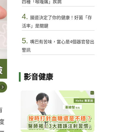
四種「喉嚨痛」疾病
4.
腸道決定了你的健康！好菌「存
活率」是關鍵
5.
嘴巴有苦味，當心是4個器官發出
警訊
影音健康
有
度