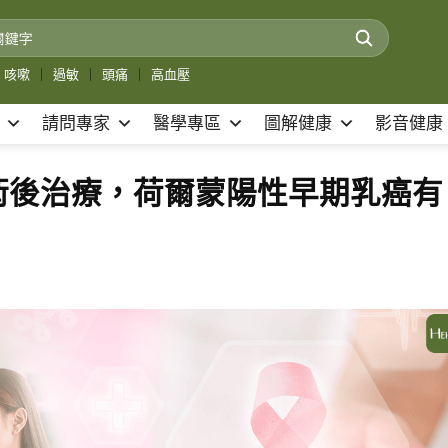
咳嗽
｜
過敏
｜
頭痛
｜
高血壓
請問專家
醫學專區
圖解健康
影音健康
術後治療，荷爾蒙陽性早期乳癌有