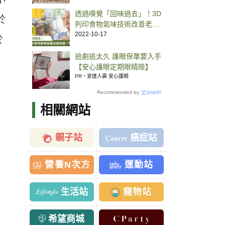
透過嗅覺「回味過去」！3D
於
列印食物氣味技術改善老年
人認知記憶
2022-10-17
於
追劇追太久 護眼保單要入手
【安心護眼定期眼睛險】
PR・安達人壽 安心護眼
Recommended by
相關網站
親子站
癌症站
營養N次方
運動站
生活站
寵物站
希望商城