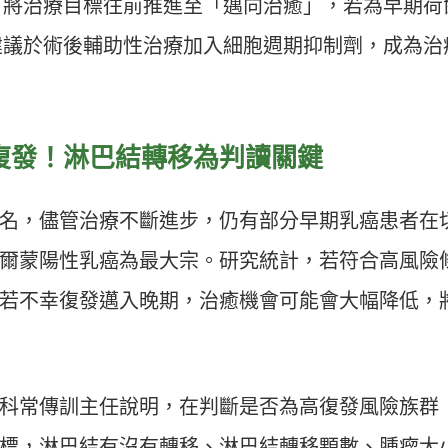
，將治療目標往前推進至「邁向治癒」，若為早期荷
建議於術後輔助性治療加入細胞週期抑制劑，成為治
復發！淋巴結轉移為判讀關鍵
名，儘管治療不斷進步，仍有部分早期乳癌患者在
爾蒙陽性乳癌為最大宗。研究統計，若符合高風險
若不幸復發邁入晚期，治癒機會可能會大幅降低，
科常傳訓主任說明，在判斷是否為高復發風險族群
標，淋巴結有沒有轉移、淋巴結轉移顆數、腫瘤大