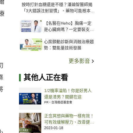
爾
按時打針血糖還是不穩？潘廸智醫師揭
「3大錯誤注射習慣」、藥物可能根本沒
療
打進去
【名醫在Heho】胸痛一定
是心臟病嗎？一定要裝支
架？心臟科權威張其任主任
心房顫動診斷與消融治療趨
解析支架種類、風險與選擇
勢：雙能量技術發展
關鍵
更多影音
切
其他人正在看
條
將
1/2機率淪陷！你是好男人
還是渣男？關鍵在這
PR・台灣癌症基金會
正念冥想與藥物一樣有效！
可有效緩解壓力、改善健康
甚至預防疾病
2023-01-18
小