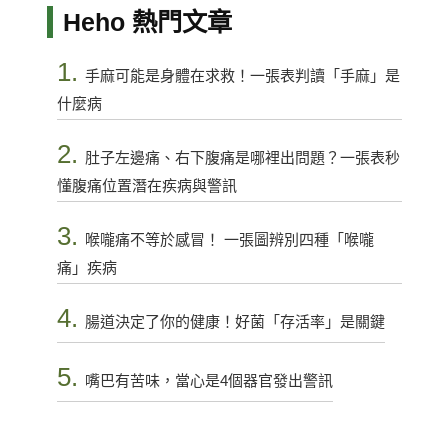
Heho 熱門文章
1.
手麻可能是身體在求救！一張表判讀「手麻」是
什麼病
2.
肚子左邊痛、右下腹痛是哪裡出問題？一張表秒
懂腹痛位置潛在疾病與警訊
3.
喉嚨痛不等於感冒！ 一張圖辨別四種「喉嚨
痛」疾病
4.
腸道決定了你的健康！好菌「存活率」是關鍵
5.
嘴巴有苦味，當心是4個器官發出警訊