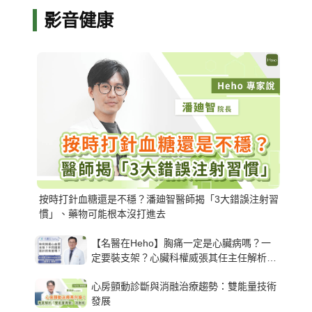
影音健康
按時打針血糖還是不穩？潘廸智醫師揭「3大錯誤注射習
慣」、藥物可能根本沒打進去
【名醫在Heho】胸痛一定是心臟病嗎？一
定要裝支架？心臟科權威張其任主任解析支
架種類、風險與選擇關鍵
心房顫動診斷與消融治療趨勢：雙能量技術
發展