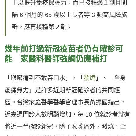
上以提升免疫保護力，而已接種過１劑且間
隔 6 個月的 65 歲以上長者等 3 類高風險族
群，應再接種第２劑。
幾年前打過新冠疫苗者仍有確診可
能 家醫科醫師強調仍應補打
「喉嚨痛到不敢吞口水」、「
發燒
」、「全身
痠痛無力」是許多近期新冠確診者的共同經
歷。台灣家庭醫學醫學會理事長黃振國指出，
近幾週門診人數明顯增加，每 10 位就診者就有
將近一半確診新冠，除了喉嚨痛外、發燒、全