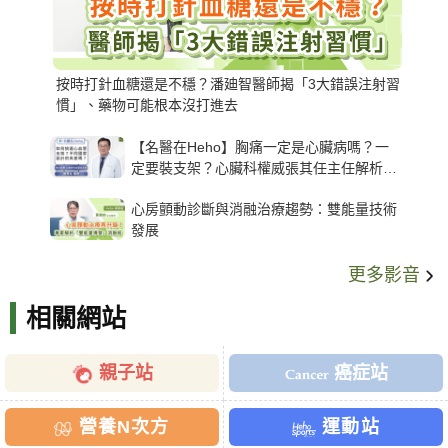
按時打針血糖還是不穩？潘廸智醫師揭「3大錯誤注射習
慣」、藥物可能根本沒打進去
【名醫在Heho】胸痛一定是心臟病嗎？一
定要裝支架？心臟科權威張其任主任解析支
架種類、風險與選擇關鍵
心房顫動診斷與消融治療趨勢：雙能量技術
發展
更多影音
相關網站
親子站
癌症站
營養N次方
運動站