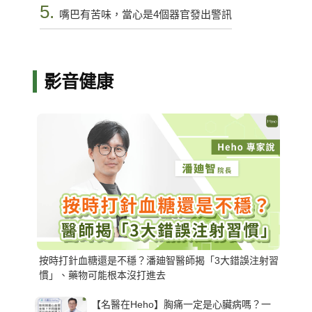
5.
嘴巴有苦味，當心是4個器官發出警訊
影音健康
按時打針血糖還是不穩？潘廸智醫師揭「3大錯誤注射習
慣」、藥物可能根本沒打進去
【名醫在Heho】胸痛一定是心臟病嗎？一