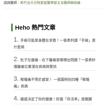
諮詢醫師：
新竹台大分院家庭醫學部主治醫師蘇柏維
Heho 熱門文章
1.
手麻可能是身體在求救！一張表判讀「手麻」是
什麼病
2.
肚子左邊痛、右下腹痛是哪裡出問題？一張表秒
懂腹痛位置潛在疾病與警訊
3.
喉嚨痛不等於感冒！ 一張圖辨別四種「喉嚨
痛」疾病
4.
腸道決定了你的健康！好菌「存活率」是關鍵