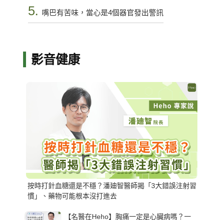
5.
嘴巴有苦味，當心是4個器官發出警訊
影音健康
按時打針血糖還是不穩？潘廸智醫師揭「3大錯誤注射習
慣」、藥物可能根本沒打進去
【名醫在Heho】胸痛一定是心臟病嗎？一