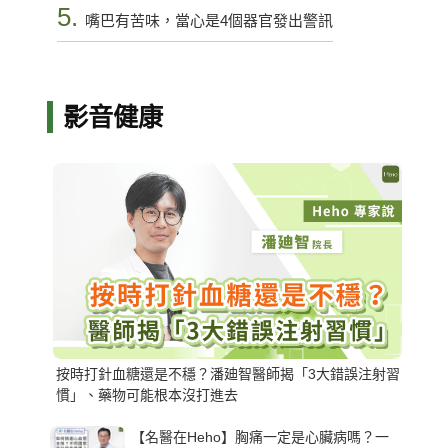
5.
嘴巴有苦味，當心是4個器官發出警訊
影音健康
按時打針血糖還是不穩？潘廸智醫師揭「3大錯誤注射習
慣」、藥物可能根本沒打進去
【名醫在Heho】胸痛一定是心臟病嗎？一