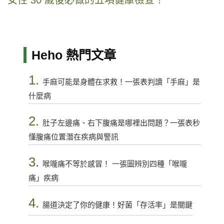
女性 30 歲後必做的五項健康檢查！
Heho 熱門文章
1.
手麻可能是身體在求救！一張表判讀「手麻」是
什麼病
2.
肚子左邊痛、右下腹痛是哪裡出問題？一張表秒
懂腹痛位置潛在疾病與警訊
3.
喉嚨痛不等於感冒！ 一張圖辨別四種「喉嚨
痛」疾病
4.
腸道決定了你的健康！好菌「存活率」是關鍵