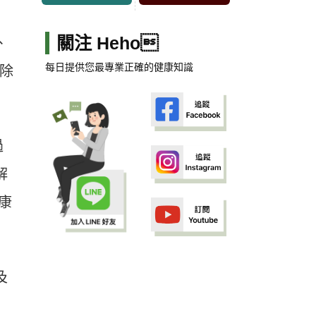
關注 Heho
、
每日提供您最專業正確的健康知識
是除
過
解
康
及