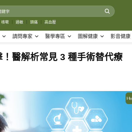
咳嗽
｜
過敏
｜
頭痛
｜
高血壓
請問專家
醫學專區
圖解健康
影音健康
！醫解析常見 3 種手術替代療