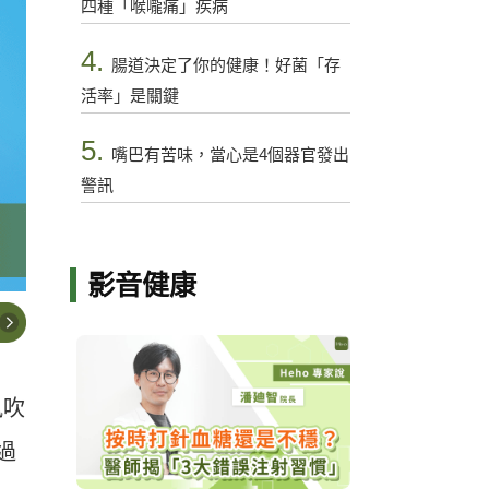
四種「喉嚨痛」疾病
4.
腸道決定了你的健康！好菌「存
活率」是關鍵
5.
嘴巴有苦味，當心是4個器官發出
警訊
影音健康
風吹
過