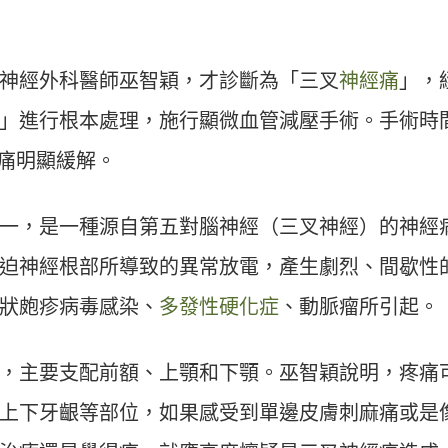
神經外科醫師巫智穎，才診斷為「三叉
神經痛
」，
」進行根本處理，施行顯微血管減壓手術。手術時
疼痛明顯緩解。
一，是一種源自第五對腦神經（三叉神經）的神經
迫神經根部所導致的異常放電，產生劇烈、間歇性
狀皰疹病毒感染、
多發性硬化症
、動脈瘤所引起。
，主要支配前額、上顎和下顎。巫智穎說明，疼痛
上下牙齦等部位，如果感受到單邊皮膚刺麻痛或是