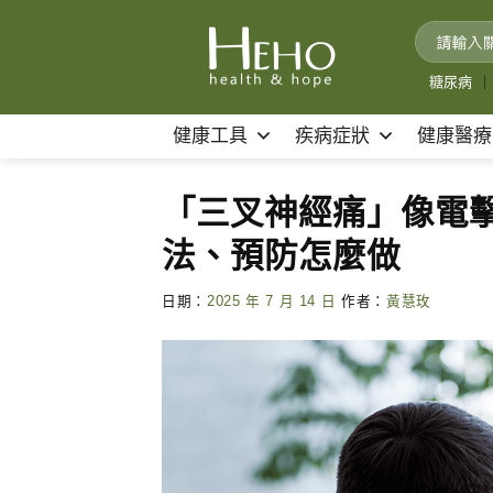
Skip
to
content
糖尿病
｜
健康工具
疾病症狀
健康醫療
「三叉神經痛」像電擊
法、預防怎麼做
日期：
2025 年 7 月 14 日
作者：
黃慧玫