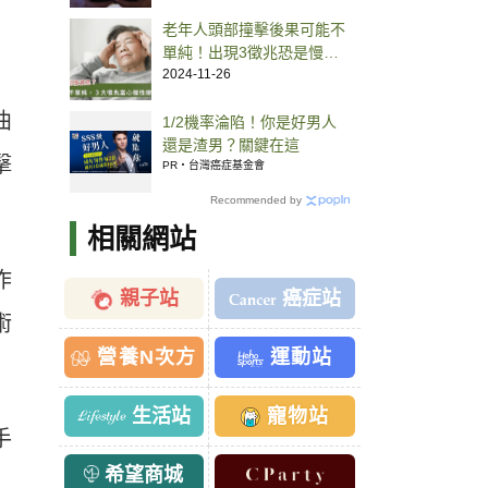
老年人頭部撞擊後果可能不
單純！出現3徵兆恐是慢性
硬腦膜下血腫
2024-11-26
曲
1/2機率淪陷！你是好男人
還是渣男？關鍵在這
擊
PR・台灣癌症基金會
Recommended by
相關網站
作
親子站
癌症站
術
營養N次方
運動站
生活站
寵物站
手
希望商城