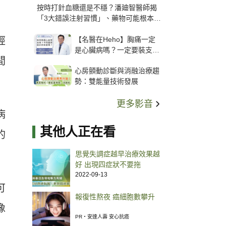
按時打針血糖還是不穩？潘廸智醫師揭
「3大錯誤注射習慣」、藥物可能根本沒
打進去
【名醫在Heho】胸痛一定
經
是心臟病嗎？一定要裝支
間
架？心臟科權威張其任主任
心房顫動診斷與消融治療趨
解析支架種類、風險與選擇
勢：雙能量技術發展
關鍵
更多影音
病
其他人正在看
的
思覺失調症越早治療效果越
好 出現四症狀不要拖
2022-09-13
可
報復性熬夜 癌細胞數攀升
像
PR・安達人壽 安心抗癌