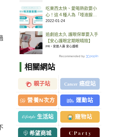
吃東西太快、愛喝熱飲要小
心！這４種人為「唾液腺囊
腫」高風險族群
2022-01-24
追劇追太久 護眼保單要入手
過
【安心護眼定期眼睛險】
PR・安達人壽 安心護眼
Recommended by
相關網站
親子站
癌症站
營養N次方
運動站
生活站
寵物站
不
希望商城