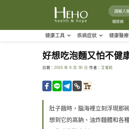
Skip
to
content
糖尿病
｜
健康工具
疾病症狀
健康醫療
好想吃泡麵又怕不健
日期：
2025 年 8 月 30 日
作者：
艾蜜莉
肚子餓時，腦海裡立刻浮現那
想到它的高鈉、油炸麵體和各