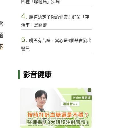
四種「喉嚨痛」疾病
4.
腸道決定了你的健康！好菌「存
需
活率」是關鍵
麵
5.
嘴巴有苦味，當心是4個器官發出
不
警訊
影音健康