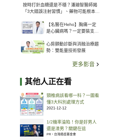
按時打針血糖還是不穩？潘廸智醫師揭
「3大錯誤注射習慣」、藥物可能根本沒
打進去
【名醫在Heho】胸痛一定
是心臟病嗎？一定要裝支
架？心臟科權威張其任主任
心房顫動診斷與消融治療趨
解析支架種類、風險與選擇
勢：雙能量技術發展
關鍵
更多影音
其他人正在看
頸椎病該看哪一科？一圖看
懂3大科別處理方式
2021-12-12
1/2機率淪陷！你是好男人
還是渣男？關鍵在這
PR・台灣癌症基金會