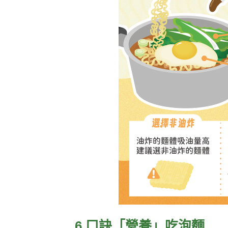
6 口訣「營養」吃泡麵