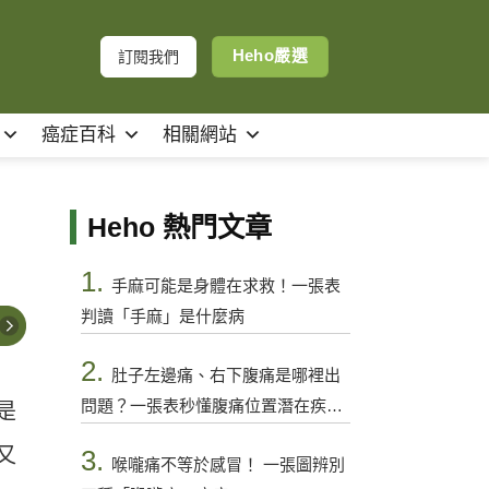
Heho嚴選
訂閱我們
癌症百科
相關網站
Heho 熱門文章
1.
手麻可能是身體在求救！一張表
判讀「手麻」是什麼病
2.
肚子左邊痛、右下腹痛是哪裡出
問題？一張表秒懂腹痛位置潛在疾病
是
與警訊
又
3.
喉嚨痛不等於感冒！ 一張圖辨別