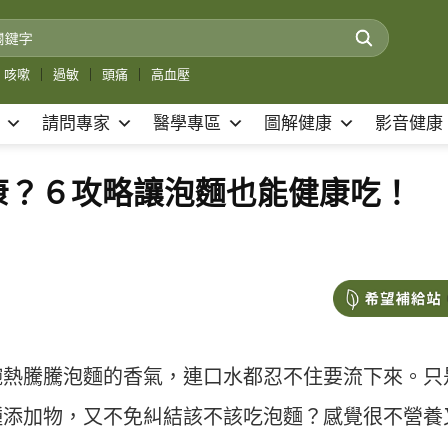
咳嗽
｜
過敏
｜
頭痛
｜
高血壓
請問專家
醫學專區
圖解健康
影音健康
康？６攻略讓泡麵也能健康吃！
碗熱騰騰泡麵的香氣，連口水都忍不住要流下來。只
種添加物，又不免糾結該不該吃泡麵？感覺很不營養