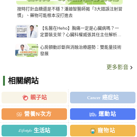
按時打針血糖還是不穩？潘廸智醫師揭「3大錯誤注射習
慣」、藥物可能根本沒打進去
【名醫在Heho】胸痛一定是心臟病嗎？一
定要裝支架？心臟科權威張其任主任解析支
架種類、風險與選擇關鍵
心房顫動診斷與消融治療趨勢：雙能量技術
發展
更多影音
相關網站
親子站
癌症站
營養N次方
運動站
生活站
寵物站