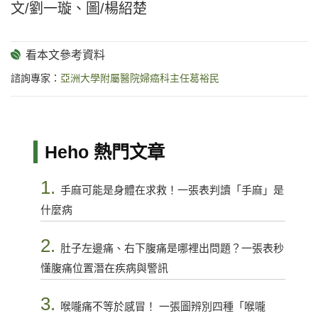
文/劉一璇、圖/楊紹楚
諮詢專家：
亞洲大學附屬醫院婦癌科主任葛裕民
Heho 熱門文章
1.
手麻可能是身體在求救！一張表判讀「手麻」是
什麼病
2.
肚子左邊痛、右下腹痛是哪裡出問題？一張表秒
懂腹痛位置潛在疾病與警訊
3.
喉嚨痛不等於感冒！ 一張圖辨別四種「喉嚨