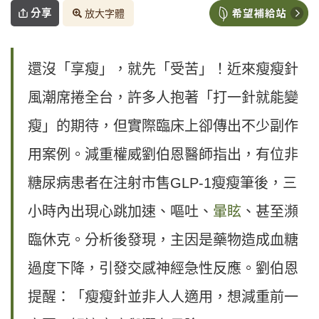
分享
放大字體
還沒「享瘦」，就先「受苦」！近來瘦瘦針
風潮席捲全台，許多人抱著「打一針就能變
瘦」的期待，但實際臨床上卻傳出不少副作
用案例。減重權威劉伯恩醫師指出，有位非
糖尿病患者在注射市售GLP-1瘦瘦筆後，三
小時內出現心跳加速、嘔吐、
暈眩
、甚至瀕
臨休克。分析後發現，主因是藥物造成血糖
過度下降，引發交感神經急性反應。劉伯恩
提醒：「瘦瘦針並非人人適用，想減重前一