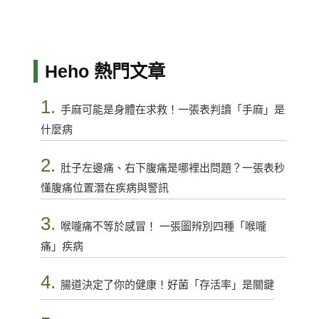
Heho 熱門文章
1.
手麻可能是身體在求救！一張表判讀「手麻」是
什麼病
2.
肚子左邊痛、右下腹痛是哪裡出問題？一張表秒
懂腹痛位置潛在疾病與警訊
3.
喉嚨痛不等於感冒！ 一張圖辨別四種「喉嚨
痛」疾病
4.
腸道決定了你的健康！好菌「存活率」是關鍵