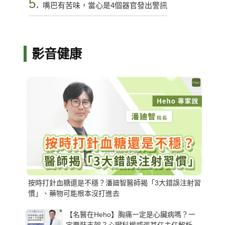
5.
嘴巴有苦味，當心是4個器官發出警訊
影音健康
按時打針血糖還是不穩？潘廸智醫師揭「3大錯誤注射習
慣」、藥物可能根本沒打進去
【名醫在Heho】胸痛一定是心臟病嗎？一
定要裝支架？心臟科權威張其任主任解析支