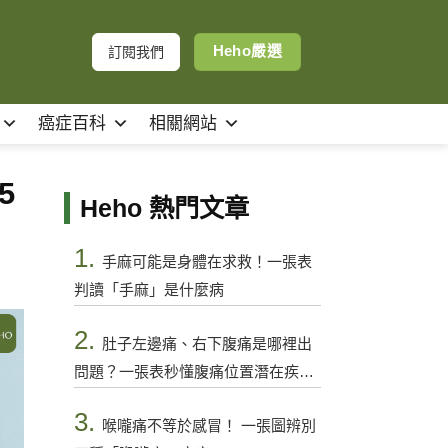
Heho嚴選
訂閱我們
癌症百科
相關網站
5
Heho 熱門文章
1.
手麻可能是身體在求救！一張表
判讀「手麻」是什麼病
2.
肚子左邊痛、右下腹痛是哪裡出
問題？一張表秒懂腹痛位置潛在疾病
與警訊
3.
喉嚨痛不等於感冒！ 一張圖辨別