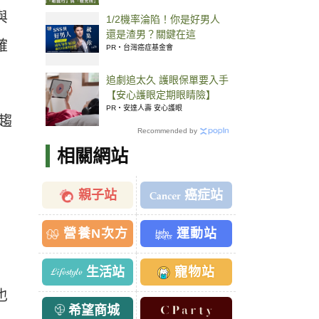
與
1/2機率淪陷！你是好男人
還是渣男？關鍵在這
確
PR・台灣癌症基金會
追劇追太久 護眼保單要入手
【安心護眼定期眼睛險】
PR・安達人壽 安心護眼
趨
Recommended by
相關網站
親子站
癌症站
營養N次方
運動站
生活站
寵物站
也
希望商城