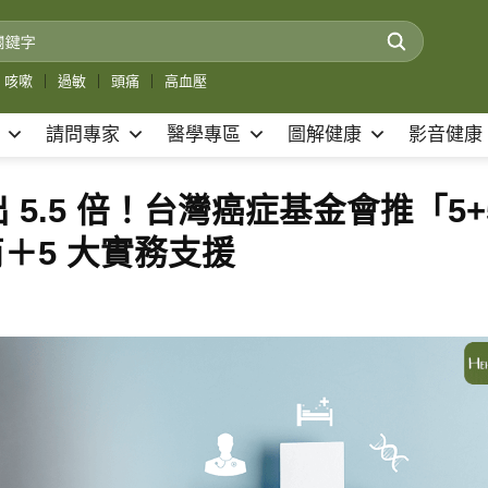
咳嗽
｜
過敏
｜
頭痛
｜
高血壓
請問專家
醫學專區
圖解健康
影音健康
5.5 倍！台灣癌症基金會推「5+
＋5 大實務支援