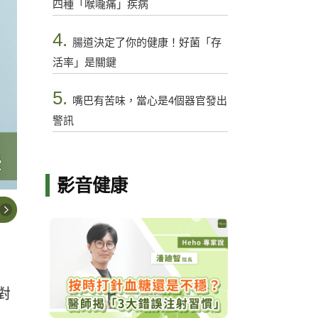
四種「喉嚨痛」疾病
4.
腸道決定了你的健康！好菌「存
活率」是關鍵
5.
嘴巴有苦味，當心是4個器官發出
警訊
影音健康
對