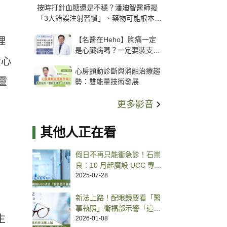
按時打針血糖還是不穩？潘廸智醫師揭
「3大錯誤注射習慣」、藥物可能根本沒
打進去
【名醫在Heho】胸痛一定
理
是心臟病嗎？一定要裝支
費心
架？心臟科權威張其任主任
心房顫動診斷與消融治療趨
解析支架種類、風險與選擇
靈
勢：雙能量技術發展
關鍵
更多影音
其他人正在看
假日不再只能衝急診！石崇
良：10 月起廣設 UCC 專看
輕症
2025-07-28
新法上路！配眼鏡要看「醫
事執照」衛福部示警「這類
生
眼鏡行禁驗光」抓到重罰
2026-01-08