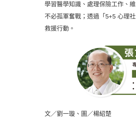
學習醫學知識、處理保險工作、維
不必孤軍奮戰；透過「5+5 心
救援行動。
文／劉一璇、圖／楊紹楚