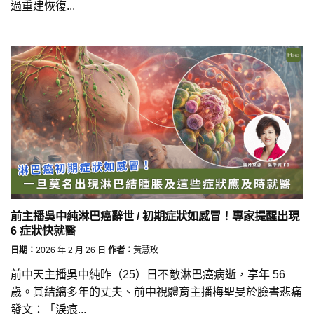
過重建恢復...
前主播吳中純淋巴癌辭世 / 初期症狀如感冒！專家提醒出現
6 症狀快就醫
日期：
2026 年 2 月 26 日
作者：
黃慧玫
前中天主播吳中純昨（25）日不敵淋巴癌病逝，享年 56
歲。其結縭多年的丈夫、前中視體育主播梅聖旻於臉書悲痛
發文：「淚痕...