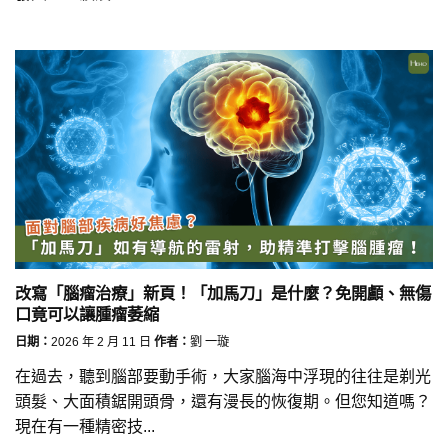
改寫「腦瘤治療」新頁！「加馬刀」是什麼？免開顱、無傷
口竟可以讓腫瘤萎縮
日期：
2026 年 2 月 11 日
作者：
劉 一璇
在過去，聽到腦部要動手術，大家腦海中浮現的往往是剃光
頭髮、大面積鋸開頭骨，還有漫長的恢復期。但您知道嗎？
現在有一種精密技...