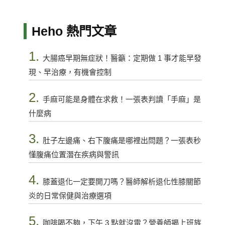
Heho 熱門文章
1.
大腸癌早期無症狀！醫籲：定期做 1 事才能早發
現、早治療，有機會控制
2.
手麻可能是身體在求救！一張表判讀「手麻」是
什麼病
3.
肚子左邊痛、右下腹痛是哪裡出問題？一張表秒
懂腹痛位置潛在疾病與警訊
4.
膝蓋退化一定要開刀嗎？醫師解析退化性膝關節
炎的日常保健與治療選項
5.
咖啡喝不夠，下午 3 點就沒電？營養師揭上班族