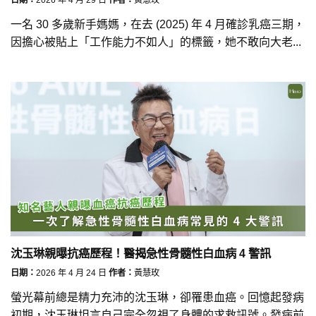
一名 30 多歲新手媽媽，在去 (2025) 年 4 月確診乳癌三期，
因擔心被貼上「工作能力不如人」的標籤，她不敢向大老...
沈玉琳親曝抗癌歷程！醫揭急性骨髓性白血病 4 警訊
日期：
2026 年 4 月 24 日
作者：
黃慧玫
螢光幕前總是精力充沛的沈玉琳，卻罹患血癌。回憶起發病
初期，沈玉琳坦言自己完全忽視了身體的求救訊號。發病前