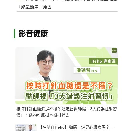
「能量斷崖」原因
影音健康
按時打針血糖還是不穩？潘廸智醫師揭「3大錯誤注射習
慣」、藥物可能根本沒打進去
【名醫在Heho】胸痛一定是心臟病嗎？一