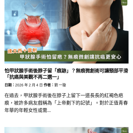
怕甲狀腺手術後脖子留「痕跡」？無痕微創術可讓頸部平滑
「抗癌與美觀不再二選一」
日期：
2026 年 2 月 4 日
作者：
劉 一璇
在過去，甲狀腺手術後在脖子上留下一道長長的紅褐色疤
痕，被許多病友戲稱為「上帝劃下的記號」。對於正值青春
年華的年輕女性或需...