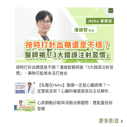
按時打針血糖還是不穩？潘廸智醫師揭「3大錯誤注射習
慣」、藥物可能根本沒打進去
【名醫在Heho】胸痛一定是心臟病嗎？一
定要裝支架？心臟科權威張其任主任解析支
架種類、風險與選擇關鍵
心房顫動診斷與消融治療趨勢：雙能量技術
發展
更多影音