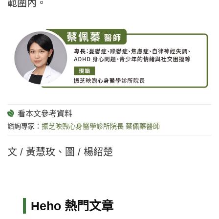
範圍內。
諮詢專家：
振芝映煦心身醫學診所院長 蔡佩蓁醫師
文 / 黃慧玫、圖 / 楊紹楚
Heho 熱門文章