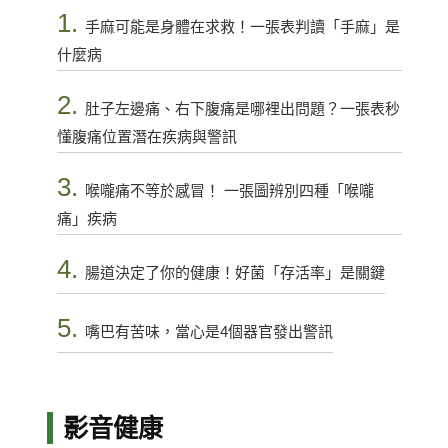
1.
手麻可能是身體在求救！一張表判讀「手麻」是
什麼病
2.
肚子左邊痛、右下腹痛是哪裡出問題？一張表秒
懂腹痛位置潛在疾病與警訊
3.
喉嚨痛不等於感冒！ 一張圖辨別四種「喉嚨
痛」疾病
4.
腸道決定了你的健康！好菌「存活率」是關鍵
5.
嘴巴有苦味，當心是4個器官發出警訊
影音健康