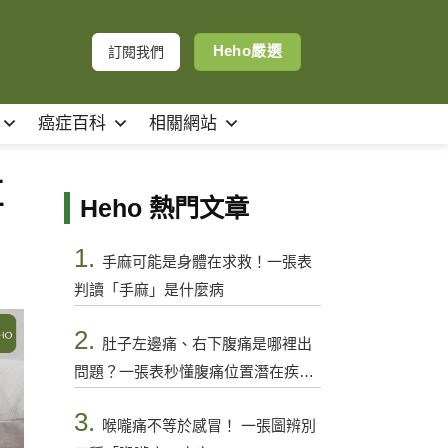
Heho嚴選
訂閱我們
癌症百科
相關網站
直
Heho 熱門文章
1.
手麻可能是身體在求救！一張表
判讀「手麻」是什麼病
2.
肚子左邊痛、右下腹痛是哪裡出
問題？一張表秒懂腹痛位置潛在疾病
與警訊
3.
喉嚨痛不等於感冒！ 一張圖辨別