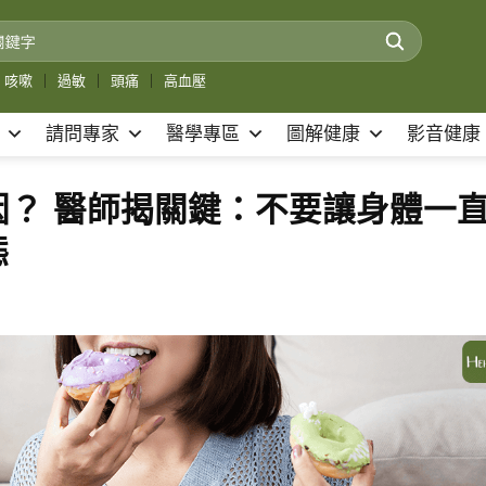
咳嗽
｜
過敏
｜
頭痛
｜
高血壓
請問專家
醫學專區
圖解健康
影音健康
因？ 醫師揭關鍵：不要讓身體一
態