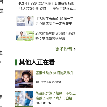
台
按時打針血糖還是不穩？潘廸智醫師揭
「3大錯誤注射習慣」、藥物可能根本沒
是
打進去
【名醫在Heho】胸痛一定
是心臟病嗎？一定要裝支
架？心臟科權威張其任主任
心房顫動診斷與消融治療趨
解析支架種類、風險與選擇
勢：雙能量技術發展
關鍵
更多影音
血
其他人正在看
，
報復性熬夜 癌細胞數攀升
PR・安達人壽 安心抗癌
術後麻醉退了超痛！不吃止
脂
痛藥也可以？病人可自控機
器止痛，3QA 一次解答
2023-08-25
在