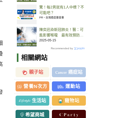
驚！每2男就有1人中標？不
可能吧？
PR・台灣癌症基金會
陳奕迅染新冠肺炎！醫：可
能影響喉嚨 最有效預防方
式一次看
2025-05-15
細
Recommended by
疊
相關網站
高
親子站
癌症站
營養N次方
運動站
發
生活站
寵物站
希望商城