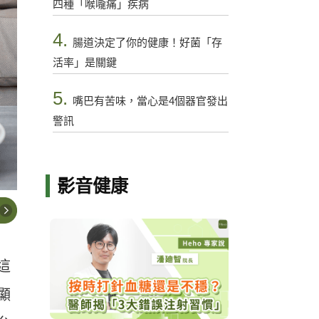
四種「喉嚨痛」疾病
4.
腸道決定了你的健康！好菌「存
活率」是關鍵
5.
嘴巴有苦味，當心是4個器官發出
警訊
影音健康
這
顯