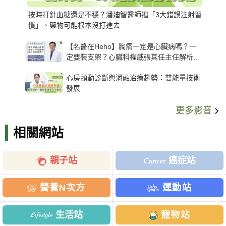
按時打針血糖還是不穩？潘廸智醫師揭「3大錯誤注射習
慣」、藥物可能根本沒打進去
【名醫在Heho】胸痛一定是心臟病嗎？一
定要裝支架？心臟科權威張其任主任解析支
架種類、風險與選擇關鍵
心房顫動診斷與消融治療趨勢：雙能量技術
發展
更多影音
相關網站
親子站
癌症站
營養N次方
運動站
生活站
寵物站