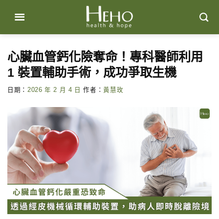
Skip
to
content
心臟血管鈣化險奪命！專科醫師利用
1 裝置輔助手術，成功爭取生機
日期：
2026 年 2 月 4 日
作者：
黃慧玫