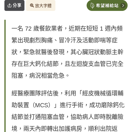
分享
放大字體
一名 72 歲餐飲業者，近期在短短 1 週內頻
繁出現劇烈胸痛、冒冷汗及活動即喘等症
狀，緊急就醫後發現，其心臟冠狀動脈主幹
存在巨大鈣化結節，且左迴旋支血管已完全
阻塞，病況相當危急。
經醫療團隊評估後，利用「經皮機械循環輔
助裝置（MCS）」進行手術，成功磨除鈣化
結節並打通阻塞血管，協助病人即時脫離險
境，兩天內即轉出加護病房，順利出院返